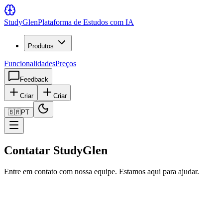
Study
Glen
Plataforma de Estudos com IA
Produtos
Funcionalidades
Preços
Feedback
Criar
Criar
🇧🇷
PT
Contatar StudyGlen
Entre em contato com nossa equipe. Estamos aqui para ajudar.