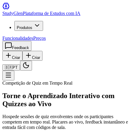
Study
Glen
Plataforma de Estudos com IA
Produtos
Funcionalidades
Preços
Feedback
Criar
Criar
🇧🇷
PT
Competição de Quiz em Tempo Real
Torne o Aprendizado Interativo com
Quizzes ao Vivo
Hospede sessões de quiz envolventes onde os participantes
competem em tempo real. Placares ao vivo, feedback instantâneo e
entrada fácil com códigos de sala.