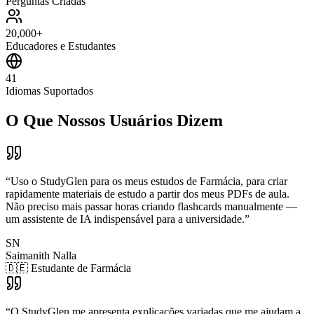
Perguntas Criadas
20,000+
Educadores e Estudantes
41
Idiomas Suportados
O Que Nossos Usuários Dizem
“
Uso o StudyGlen para os meus estudos de Farmácia, para criar
rapidamente materiais de estudo a partir dos meus PDFs de aula.
Não preciso mais passar horas criando flashcards manualmente —
um assistente de IA indispensável para a universidade.
”
SN
Saimanith Nalla
🇩🇪 Estudante de Farmácia
“
O StudyGlen me apresenta explicações variadas que me ajudam a