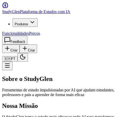
Study
Glen
Plataforma de Estudos com IA
Produtos
Funcionalidades
Preços
Feedback
Criar
Criar
🇧🇷
PT
Sobre o StudyGlen
Ferramentas de estudo impulsionadas por AI que ajudam estudantes,
professores e pais a aprender de forma mais eficaz
Nossa Missão
O StudyGlen torna o estudo mais eficaz usando AI para transformar