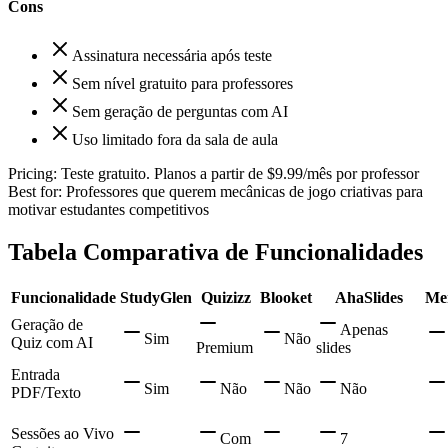
Cons
Assinatura necessária após teste
Sem nível gratuito para professores
Sem geração de perguntas com AI
Uso limitado fora da sala de aula
Pricing:
Teste gratuito. Planos a partir de $9.99/mês por professor
Best for:
Professores que querem mecânicas de jogo criativas para
motivar estudantes competitivos
Tabela Comparativa de Funcionalidades
Funcionalidade
StudyGlen
Quizizz
Blooket
AhaSlides
Me
Geração de
Apenas
Sim
Não
Quiz com AI
Premium
slides
Entrada
Sim
Não
Não
Não
PDF/Texto
Sessões ao Vivo
Com
7