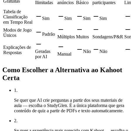
Gratuitas
Ilimitadas
anúncios
Básico
participantes
Lim
Tabela de
Classificação
Sim
Sim
Sim
Sim
em Tempo Real
Modos de Jogo
Padrão
Únicos
Múltiplos
Muitos
Sondagens/P&R
Son
Explicações de
Geradas
Não
Não
Respostas
Manual
por AI
Como Escolher a Alternativa ao Kahoot
Certa
1
.
Se quer que AI crie perguntas a partir dos seus materiais de
aula — escolha o StudyGlen. É a única plataforma que gera
conteúdo de quiz a partir de PDFs e texto automaticamente.
2
.
Se quer a experiência mais parecida com Kahoot — escolha o