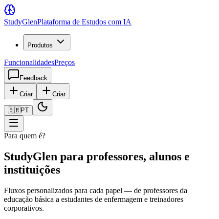
Study
Glen
Plataforma de Estudos com IA
Produtos
Funcionalidades
Preços
Feedback
Criar
Criar
🇧🇷
PT
Para quem é?
StudyGlen para professores, alunos e
instituições
Fluxos personalizados para cada papel — de professores da
educação básica a estudantes de enfermagem e treinadores
corporativos.