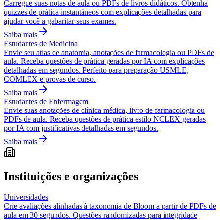
Carregue suas notas de aula ou PDFs de livros didáticos. Obtenha
quizzes de prática instantâneos com explicações detalhadas para
ajudar você a gabaritar seus exames.
Saiba mais
Estudantes de Medicina
Envie seu atlas de anatomia, anotações de farmacologia ou PDFs de
aula. Receba questões de prática geradas por IA com explicações
detalhadas em segundos. Perfeito para preparação USMLE,
COMLEX e provas de curso.
Saiba mais
Estudantes de Enfermagem
Envie suas anotações de clínica médica, livro de farmacologia ou
PDFs de aula. Receba questões de prática estilo NCLEX geradas
por IA com justificativas detalhadas em segundos.
Saiba mais
Instituições e organizações
Universidades
Crie avaliações alinhadas à taxonomia de Bloom a partir de PDFs de
aula em 30 segundos. Questões randomizadas para integridade