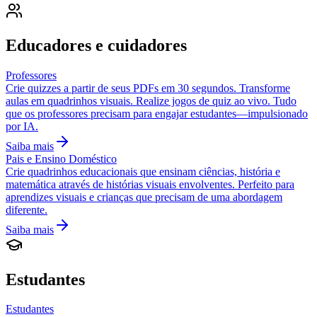
Educadores e cuidadores
Professores
Crie quizzes a partir de seus PDFs em 30 segundos. Transforme
aulas em quadrinhos visuais. Realize jogos de quiz ao vivo. Tudo
que os professores precisam para engajar estudantes—impulsionado
por IA.
Saiba mais
Pais e Ensino Doméstico
Crie quadrinhos educacionais que ensinam ciências, história e
matemática através de histórias visuais envolventes. Perfeito para
aprendizes visuais e crianças que precisam de uma abordagem
diferente.
Saiba mais
Estudantes
Estudantes