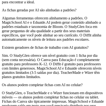
para encontrar a ideal.
As fichas geradas por AI são alinhadas a padrões?
Algumas ferramentas oferecem alinhamento a padrões. O
MagicSchool AI e o Eduaide.AI podem gerar conteúdo alinhado a
padrões estaduais e taxonomia de Bloom. O StudyGlen foca em
gerar perguntas de alta qualidade a partir dos seus materiais
específicos, que você pode alinhar ao seu currículo. O Diffit alinha
automaticamente os níveis de leitura aos padrões escolares.
Existem geradores de fichas de trabalho com AI gratuitos?
Sim. O StudyGlen oferece um nível gratuito com 1 ficha por dia
(sem conta necessária). O Canva para Educação é completamente
gratuito para professores K-12. O Diffit é gratuito para professores
com limites generosos. MagicSchool AI e Eduaide oferecem níveis
gratuitos limitados (3-5 saídas por dia). TeacherMade e Wizer têm
planos gratuitos limitados.
Os alunos podem completar fichas com AI no celular?
O StudyGlen, o TeacherMade e o Wizer funcionam em dispositivos
móveis — os alunos podem completar fichas no celular ou tablet.
Fichas do Canva são tipicamente impressas. MagicSchool e Eduaide
produzem saída em texto que você precisaria distribuir por seus