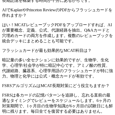
長期記憶を構築する時間が十分にあるからです。
AIでKaplanやPrinceton ReviewのPDFからフラッシュカードを
作れますか？
はい！MCATレビューブックPDFをアップロードすれば、AI
が重要概念、定義、公式、代謝経路を抽出。Q&Aカードと
穴埋めカードの両方を作成します。複数のレビューブックを
統合デッキにまとめることも可能です。
フラッシュカードが最も効果的なMCAT科目は？
暗記量の多い全セクションに効果的ですが、生物学、生化
学、心理学/社会学が特に暗記中心です。アミノ酸の性質、
代謝経路、臓器系、心理学用語のフラッシュカードが特に強
力。物理と化学には公式・概念カードが有効です。
FSRSアルゴリズムはMCAT長期対策にどう役立ちますか？
FSRSは各カードの記憶パターンを追跡し、忘れる直前の最
適なタイミングでレビューをスケジュールします。6ヶ月の
対策期間で、1ヶ月目の生物学知識が6ヶ月目の試験日にも鮮
明に残ります。毎日全てを復習する必要はありません。