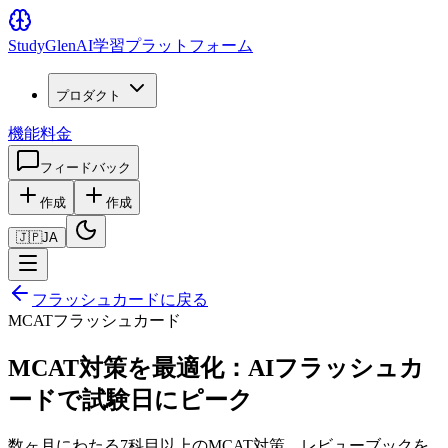
Study
Glen
AI学習プラットフォーム
プロダクト
機能
料金
フィードバック
作成
作成
🇯🇵
JA
フラッシュカードに戻る
MCATフラッシュカード
MCAT対策を最適化：AIフラッシュカ
ードで試験日にピーク
数ヶ月にわたる7科目以上のMCAT対策。レビューブックを