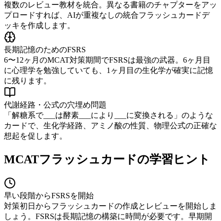
複数のレビュー教材を統合。異なる書籍のチャプターをアッ
プロードすれば、AIが重複なしの統合フラッシュカードデ
ッキを作成します。
長期記憶のためのFSRS
6〜12ヶ月のMCAT対策期間でFSRSは最強の武器。6ヶ月目
に心理学を勉強していても、1ヶ月目の生化学が確実に記憶
に残ります。
代謝経路・公式の穴埋め問題
「解糖系で___は酵素___により___に変換される」のような
カードで、生化学経路、アミノ酸の性質、物理公式の正確な
想起を促します。
MCATフラッシュカードの学習ヒント
早い段階からFSRSを開始
対策初日からフラッシュカードの作成とレビューを開始しま
しょう。FSRSは長期記憶の構築に時間が必要です。早期開