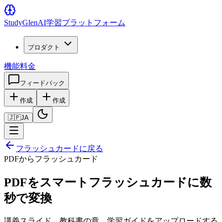
Study
Glen
AI学習プラットフォーム
プロダクト
機能
料金
フィードバック
作成
作成
🇯🇵
JA
フラッシュカードに戻る
PDFからフラッシュカード
PDFをスマートフラッシュカードに数
秒で変換
講義スライド、教科書の章、学習ガイドをアップロードする