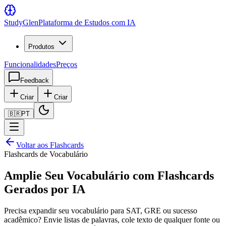
Study
Glen
Plataforma de Estudos com IA
Produtos
Funcionalidades
Preços
Feedback
Criar
Criar
🇧🇷
PT
Voltar aos Flashcards
Flashcards de Vocabulário
Amplie Seu Vocabulário com Flashcards
Gerados por IA
Precisa expandir seu vocabulário para SAT, GRE ou sucesso
acadêmico? Envie listas de palavras, cole texto de qualquer fonte ou