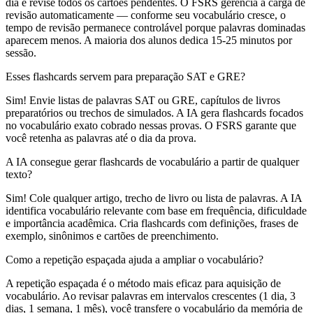
dia e revise todos os cartões pendentes. O FSRS gerencia a carga de
revisão automaticamente — conforme seu vocabulário cresce, o
tempo de revisão permanece controlável porque palavras dominadas
aparecem menos. A maioria dos alunos dedica 15-25 minutos por
sessão.
Esses flashcards servem para preparação SAT e GRE?
Sim! Envie listas de palavras SAT ou GRE, capítulos de livros
preparatórios ou trechos de simulados. A IA gera flashcards focados
no vocabulário exato cobrado nessas provas. O FSRS garante que
você retenha as palavras até o dia da prova.
A IA consegue gerar flashcards de vocabulário a partir de qualquer
texto?
Sim! Cole qualquer artigo, trecho de livro ou lista de palavras. A IA
identifica vocabulário relevante com base em frequência, dificuldade
e importância acadêmica. Cria flashcards com definições, frases de
exemplo, sinônimos e cartões de preenchimento.
Como a repetição espaçada ajuda a ampliar o vocabulário?
A repetição espaçada é o método mais eficaz para aquisição de
vocabulário. Ao revisar palavras em intervalos crescentes (1 dia, 3
dias, 1 semana, 1 mês), você transfere o vocabulário da memória de