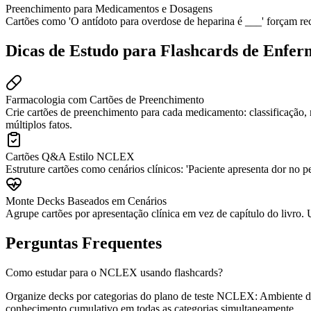
Preenchimento para Medicamentos e Dosagens
Cartões como 'O antídoto para overdose de heparina é ___' forçam rec
Dicas de Estudo para Flashcards de Enfe
Farmacologia com Cartões de Preenchimento
Crie cartões de preenchimento para cada medicamento: classificação, 
múltiplos fatos.
Cartões Q&A Estilo NCLEX
Estruture cartões como cenários clínicos: 'Paciente apresenta dor no 
Monte Decks Baseados em Cenários
Agrupe cartões por apresentação clínica em vez de capítulo do livro. U
Perguntas Frequentes
Como estudar para o NCLEX usando flashcards?
Organize decks por categorias do plano de teste NCLEX: Ambiente de
conhecimento cumulativo em todas as categorias simultaneamente.