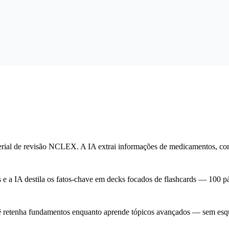
aterial de revisão NCLEX. A IA extrai informações de medicamentos, co
 e a IA destila os fatos-chave em decks focados de flashcards — 100 pá
etenha fundamentos enquanto aprende tópicos avançados — sem esquec