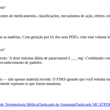
gem?
nomes de medicamentos, classificações, mecanismos de ação, efeitos co
das as matérias. Com geração por IA dos seus PDFs, criar esse volume
os?
ontexto: 'A dose máxima diária de paracetamol é ___ mg'. Combinado c
 reconhecimento de padrões.
— não apenas material recente. O FSRS garante que você retenha tud
ntemente superam os que fazem maratona.
 de Terminologia Médica
Flashcards de Anatomia
Flashcards MCAT
PDF