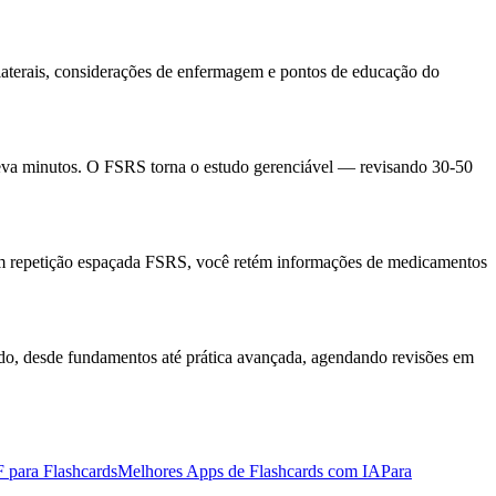
laterais, considerações de enfermagem e pontos de educação do
 leva minutos. O FSRS torna o estudo gerenciável — revisando 30-50
om repetição espaçada FSRS, você retém informações de medicamentos
o, desde fundamentos até prática avançada, agendando revisões em
 para Flashcards
Melhores Apps de Flashcards com IA
Para