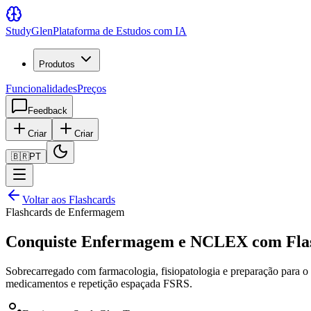
Study
Glen
Plataforma de Estudos com IA
Produtos
Funcionalidades
Preços
Feedback
Criar
Criar
🇧🇷
PT
Voltar aos Flashcards
Flashcards de Enfermagem
Conquiste Enfermagem e NCLEX com Flas
Sobrecarregado com farmacologia, fisiopatologia e preparação para
medicamentos e repetição espaçada FSRS.