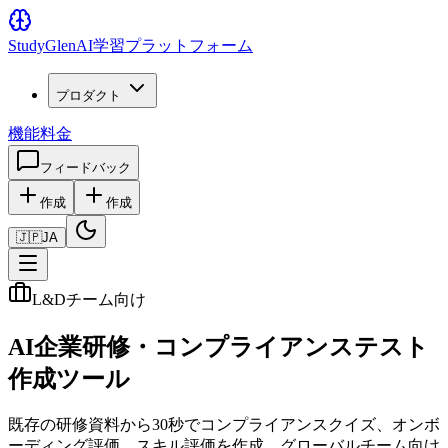
Study
Glen
AI学習プラットフォーム
プロダクト
機能
料金
フィードバック
作成
作成
🇯🇵
JA
L&Dチーム向け
AI企業研修・コンプライアンステスト
作成ツール
既存の研修資料から30秒でコンプライアンスクイズ、オンボ
ーディング評価、スキル評価を作成。グローバルチーム向け