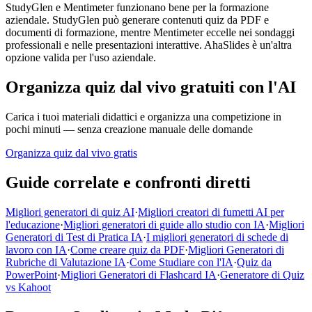
StudyGlen e Mentimeter funzionano bene per la formazione
aziendale. StudyGlen può generare contenuti quiz da PDF e
documenti di formazione, mentre Mentimeter eccelle nei sondaggi
professionali e nelle presentazioni interattive. AhaSlides è un'altra
opzione valida per l'uso aziendale.
Organizza quiz dal vivo gratuiti con l'AI
Carica i tuoi materiali didattici e organizza una competizione in
pochi minuti — senza creazione manuale delle domande
Organizza quiz dal vivo gratis
Guide correlate e confronti diretti
Migliori generatori di quiz AI
·
Migliori creatori di fumetti AI per
l'educazione
·
Migliori generatori di guide allo studio con IA
·
Migliori
Generatori di Test di Pratica IA
·
I migliori generatori di schede di
lavoro con IA
·
Come creare quiz da PDF
·
Migliori Generatori di
Rubriche di Valutazione IA
·
Come Studiare con l'IA
·
Quiz da
PowerPoint
·
Migliori Generatori di Flashcard IA
·
Generatore di Quiz
vs Kahoot