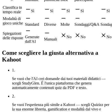
Classifica in
Sì
Sì
Sì
Sì
Sì
tempo reale
Modalità di
gioco uniche
Standard
Diverse
Molte
Sondaggi/Q&A
Sondag
Spiegazioni
Generate
No
No
No
delle risposte
Manuali
dall'AI
Come scegliere la giusta alternativa a
Kahoot
1
.
Se vuoi che l'AI crei domande dai tuoi materiali didattici —
scegli StudyGlen. È l'unica piattaforma che genera
automaticamente contenuti quiz da PDF e testo.
2
.
Se vuoi l'esperienza più simile a Kahoot — scegli Quizizz per
la sua enorme libreria, gamification e modalità dal vivo e