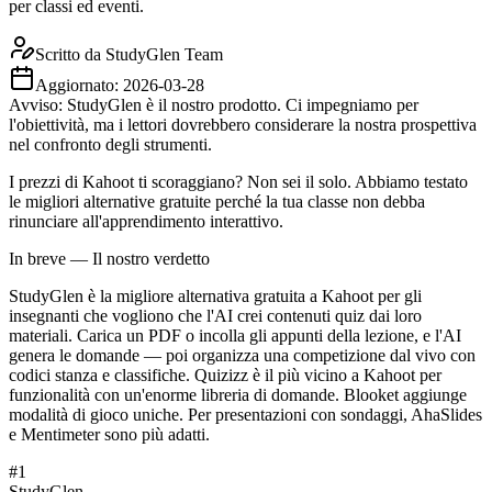
per classi ed eventi.
Scritto da
StudyGlen Team
Aggiornato:
2026-03-28
Avviso: StudyGlen è il nostro prodotto. Ci impegniamo per
l'obiettività, ma i lettori dovrebbero considerare la nostra prospettiva
nel confronto degli strumenti.
I prezzi di Kahoot ti scoraggiano? Non sei il solo. Abbiamo testato
le migliori alternative gratuite perché la tua classe non debba
rinunciare all'apprendimento interattivo.
In breve — Il nostro verdetto
StudyGlen è la migliore alternativa gratuita a Kahoot per gli
insegnanti che vogliono che l'AI crei contenuti quiz dai loro
materiali. Carica un PDF o incolla gli appunti della lezione, e l'AI
genera le domande — poi organizza una competizione dal vivo con
codici stanza e classifiche. Quizizz è il più vicino a Kahoot per
funzionalità con un'enorme libreria di domande. Blooket aggiunge
modalità di gioco uniche. Per presentazioni con sondaggi, AhaSlides
e Mentimeter sono più adatti.
#
1
StudyGlen