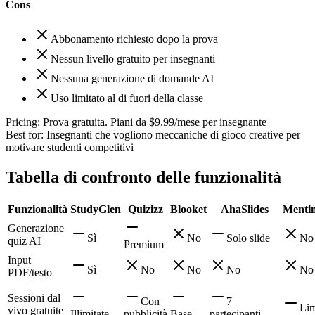
Cons
Abbonamento richiesto dopo la prova
Nessun livello gratuito per insegnanti
Nessuna generazione di domande AI
Uso limitato al di fuori della classe
Pricing:
Prova gratuita. Piani da $9.99/mese per insegnante
Best for:
Insegnanti che vogliono meccaniche di gioco creative per
motivare studenti competitivi
Tabella di confronto delle funzionalità
Funzionalità
StudyGlen
Quizizz
Blooket
AhaSlides
Menti
Generazione
Sì
No
Solo slide
No
quiz AI
Premium
Input
Sì
No
No
No
No
PDF/testo
Sessioni dal
Con
7
Lim
vivo gratuite
Illimitate
pubblicità
Base
partecipanti