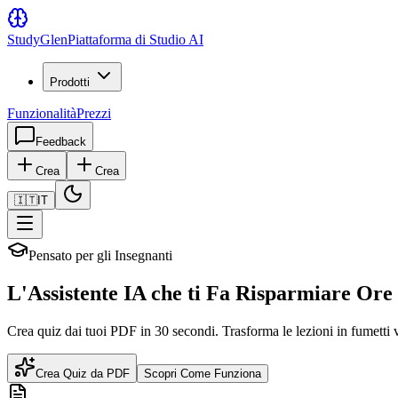
Study
Glen
Piattaforma di Studio AI
Prodotti
Funzionalità
Prezzi
Feedback
Crea
Crea
🇮🇹
IT
Pensato per gli Insegnanti
L'Assistente IA che ti Fa Risparmiare Ore
Crea quiz dai tuoi PDF in 30 secondi. Trasforma le lezioni in fumetti vi
Crea Quiz da PDF
Scopri Come Funziona