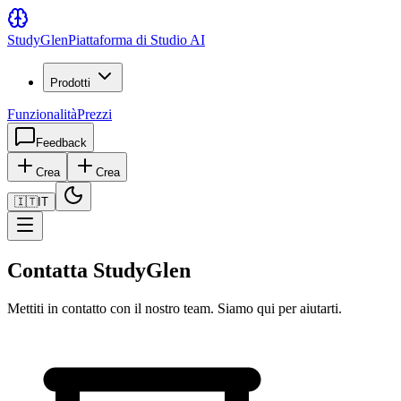
Study
Glen
Piattaforma di Studio AI
Prodotti
Funzionalità
Prezzi
Feedback
Crea
Crea
🇮🇹
IT
Contatta StudyGlen
Mettiti in contatto con il nostro team. Siamo qui per aiutarti.