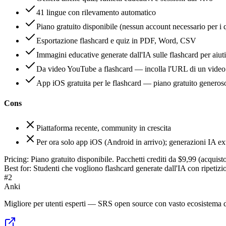
41 lingue con rilevamento automatico
Piano gratuito disponibile (nessun account necessario per i 
Esportazione flashcard e quiz in PDF, Word, CSV
Immagini educative generate dall'IA sulle flashcard per aiuti
Da video YouTube a flashcard — incolla l'URL di un video e 
App iOS gratuita per le flashcard — piano gratuito generoso
Cons
Piattaforma recente, community in crescita
Per ora solo app iOS (Android in arrivo); generazioni IA ex
Pricing:
Piano gratuito disponibile. Pacchetti crediti da $9,99 (acqui
Best for:
Studenti che vogliono flashcard generate dall'IA con ripetizio
#
2
Anki
Migliore per utenti esperti — SRS open source con vasto ecosistema 