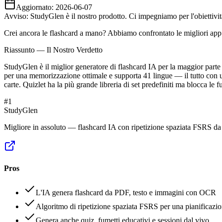
Aggiornato:
2026-06-07
Avviso: StudyGlen è il nostro prodotto. Ci impegniamo per l'obiettività
Crei ancora le flashcard a mano? Abbiamo confrontato le migliori app 
Riassunto — Il Nostro Verdetto
StudyGlen è il miglior generatore di flashcard IA per la maggior parte
per una memorizzazione ottimale e supporta 41 lingue — il tutto con un
carte. Quizlet ha la più grande libreria di set predefiniti ma blocca 
#
1
StudyGlen
Migliore in assoluto — flashcard IA con ripetizione spaziata FSRS d
Pros
L'IA genera flashcard da PDF, testo e immagini con OCR
Algoritmo di ripetizione spaziata FSRS per una pianificazion
Genera anche quiz, fumetti educativi e sessioni dal vivo