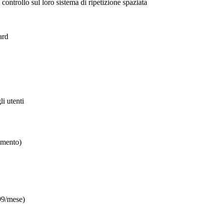
controllo sul loro sistema di ripetizione spaziata
ard
li utenti
amento)
99/mese)