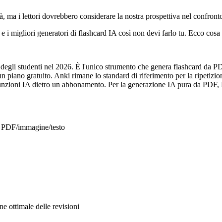
, ma i lettori dovrebbero considerare la nostra prospettiva nel confronto
e i migliori generatori di flashcard IA così non devi farlo tu. Ecco co
 degli studenti nel 2026. È l'unico strumento che genera flashcard da P
 piano gratuito. Anki rimane lo standard di riferimento per la ripetizio
le funzioni IA dietro un abbonamento. Per la generazione IA pura da PDF,
a PDF/immagine/testo
e ottimale delle revisioni