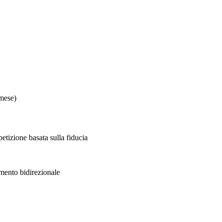
mese)
petizione basata sulla fiducia
mento bidirezionale