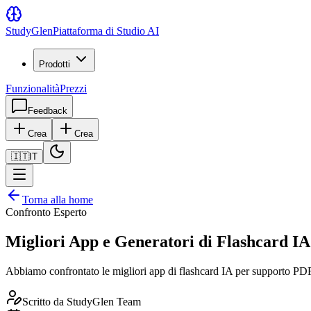
Study
Glen
Piattaforma di Studio AI
Prodotti
Funzionalità
Prezzi
Feedback
Crea
Crea
🇮🇹
IT
Torna alla home
Confronto Esperto
Migliori App e Generatori di Flashcard IA
Abbiamo confrontato le migliori app di flashcard IA per supporto PDF 
Scritto da
StudyGlen Team