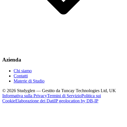
Azienda
Chi siamo
Contatti
Materie di Studio
© 2026 Studyglen — Gestito da Tuncay Technologies Ltd, UK
Informativa sulla Privacy
Termini di Servizio
Politica sui
Cookie
Elaborazione dei Dati
IP geolocation by DB-IP