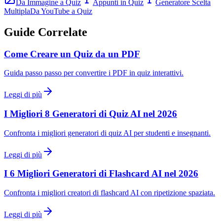
Da Immagine a Quiz
Appunti in Quiz
Generatore Scelta
Multipla
Da YouTube a Quiz
Guide Correlate
Come Creare un Quiz da un PDF
Guida passo passo per convertire i PDF in quiz interattivi.
Leggi di più
I Migliori 8 Generatori di Quiz AI nel 2026
Confronta i migliori generatori di quiz AI per studenti e insegnanti.
Leggi di più
I 6 Migliori Generatori di Flashcard AI nel 2026
Confronta i migliori creatori di flashcard AI con ripetizione spaziata.
Leggi di più