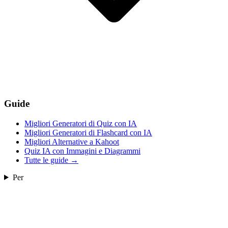
Guide
Migliori Generatori di Quiz con IA
Migliori Generatori di Flashcard con IA
Migliori Alternative a Kahoot
Quiz IA con Immagini e Diagrammi
Tutte le guide
→
Per