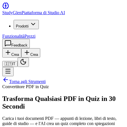
Study
Glen
Piattaforma di Studio AI
Prodotti
Funzionalità
Prezzi
Feedback
Crea
Crea
🇮🇹
IT
Torna agli Strumenti
Convertitore PDF in Quiz
Trasforma Qualsiasi PDF in Quiz in 30
Secondi
Carica i tuoi documenti PDF — appunti di lezione, libri di testo,
guide di studio — e l'AI crea un quiz completo con spiegazioni