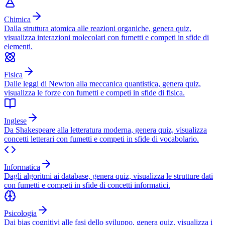
Chimica
Dalla struttura atomica alle reazioni organiche, genera quiz,
visualizza interazioni molecolari con fumetti e competi in sfide di
elementi.
Fisica
Dalle leggi di Newton alla meccanica quantistica, genera quiz,
visualizza le forze con fumetti e competi in sfide di fisica.
Inglese
Da Shakespeare alla letteratura moderna, genera quiz, visualizza
concetti letterari con fumetti e competi in sfide di vocabolario.
Informatica
Dagli algoritmi ai database, genera quiz, visualizza le strutture dati
con fumetti e competi in sfide di concetti informatici.
Psicologia
Dai bias cognitivi alle fasi dello sviluppo, genera quiz, visualizza i