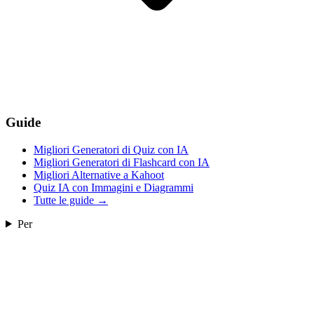
Guide
Migliori Generatori di Quiz con IA
Migliori Generatori di Flashcard con IA
Migliori Alternative a Kahoot
Quiz IA con Immagini e Diagrammi
Tutte le guide
→
Per