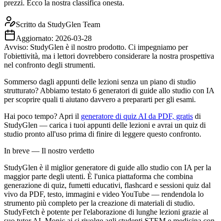
prezzi. Ecco la nostra classifica onesta.
Scritto da
StudyGlen Team
Aggiornato:
2026-03-28
Avviso: StudyGlen è il nostro prodotto. Ci impegniamo per
l'obiettività, ma i lettori dovrebbero considerare la nostra prospettiva
nel confronto degli strumenti.
Sommerso dagli appunti delle lezioni senza un piano di studio
strutturato? Abbiamo testato 6 generatori di guide allo studio con IA
per scoprire quali ti aiutano davvero a prepararti per gli esami.
Hai poco tempo? Apri il
generatore di quiz AI da PDF, gratis
di
StudyGlen — carica i tuoi appunti delle lezioni e avrai un quiz di
studio pronto all'uso prima di finire di leggere questo confronto.
In breve — Il nostro verdetto
StudyGlen è il miglior generatore di guide allo studio con IA per la
maggior parte degli utenti. È l'unica piattaforma che combina
generazione di quiz, fumetti educativi, flashcard e sessioni quiz dal
vivo da PDF, testo, immagini e video YouTube — rendendola lo
strumento più completo per la creazione di materiali di studio.
StudyFetch è potente per l'elaborazione di lunghe lezioni grazie al
suo tutor AI. Monic.ai si rivolge agli studenti STEM e medicina con