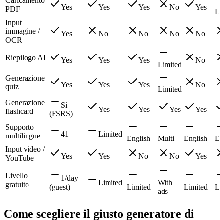
Caricamento
Yes
Yes
Yes
No
Yes
PDF
L
Input
immagine /
Yes
No
No
No
No
OCR
Riepilogo AI
Yes
Yes
Yes
No
Limited
Generazione
Yes
Yes
Yes
No
quiz
Limited
Generazione
Sì
Yes
Yes
Yes
Yes
flashcard
(FSRS)
Supporto
41
Limited
multilingue
English
Multi
English
E
Input video /
Yes
Yes
No
No
Yes
YouTube
Livello
1/day
Limited
With
gratuito
(guest)
Limited
Limited
L
ads
Come scegliere il giusto generatore di