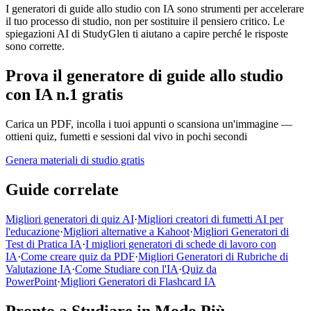
I generatori di guide allo studio con IA sono strumenti per accelerare
il tuo processo di studio, non per sostituire il pensiero critico. Le
spiegazioni AI di StudyGlen ti aiutano a capire perché le risposte
sono corrette.
Prova il generatore di guide allo studio
con IA n.1 gratis
Carica un PDF, incolla i tuoi appunti o scansiona un'immagine —
ottieni quiz, fumetti e sessioni dal vivo in pochi secondi
Genera materiali di studio gratis
Guide correlate
Migliori generatori di quiz AI
·
Migliori creatori di fumetti AI per
l'educazione
·
Migliori alternative a Kahoot
·
Migliori Generatori di
Test di Pratica IA
·
I migliori generatori di schede di lavoro con
IA
·
Come creare quiz da PDF
·
Migliori Generatori di Rubriche di
Valutazione IA
·
Come Studiare con l'IA
·
Quiz da
PowerPoint
·
Migliori Generatori di Flashcard IA
Pronto a Studiare in Modo Più