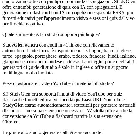
studio vanno oltre con più tipi di domande e spiegazioni. StudyGlen
offre entrambi: generazione di quiz con IA con spiegazioni, E
generazione di flashcard con IA con ripetizione spaziata FSRS, più
fumetti educativi per l'apprendimento visivo e sessioni quiz dal vivo
per il richiamo attivo.
Quale strumento AI di studio supporta più lingue?
StudyGlen genera contenuti in 41 lingue con rilevamento
automatico. L'interfaccia è disponibile in 13 lingue, tra cui inglese,
turco, spagnolo, portoghese, arabo, tedesco, francese, hindi, italiano,
giapponese, coreano, olandese e cinese. La maggior parte degli altri
generatori di guide di studio è solo in inglese o offre un supporto
multilingua molto limitato.
Posso trasformare i video YouTube in materiali di studio?
Sì! StudyGlen ora supporta l'input di video YouTube per quiz,
flashcard e fumetti educativi. Incolla qualsiasi URL YouTube e
StudyGlen estrae automaticamente i sottotitoli per generare materiali
di studio — nessuna estensione necessaria. Wisdolia offre anche la
conversione da YouTube a flashcard tramite la sua estensione
Chrome.
Le guide allo studio generate dall'IA sono accurate?