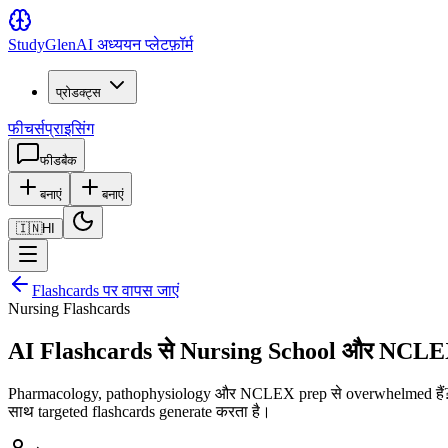
Study
Glen
AI अध्ययन प्लेटफ़ॉर्म
प्रोडक्ट्स
फीचर्स
प्राइसिंग
फीडबैक
बनाएं
बनाएं
🇮🇳
HI
Flashcards पर वापस जाएं
Nursing Flashcards
AI Flashcards से Nursing School और NCLE
Pharmacology, pathophysiology और NCLEX prep से overwhelmed हैं? अ
साथ targeted flashcards generate करता है।