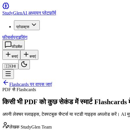
Study
Glen
AI अध्ययन प्लेटफ़ॉर्म
प्रोडक्ट्स
फीचर्स
प्राइसिंग
फीडबैक
बनाएं
बनाएं
🇮🇳
HI
Flashcards पर वापस जाएं
PDF से Flashcards
किसी भी PDF को कुछ सेकंड में स्मार्ट Flashcards मे
अपनी लेक्चर स्लाइड्स, टेक्स्टबुक चैप्टर्स या स्टडी गाइड्स अपलोड करें। AI
लेखक
StudyGlen Team