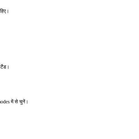
ाहिए।
र्टेड।
es में से चुनें।