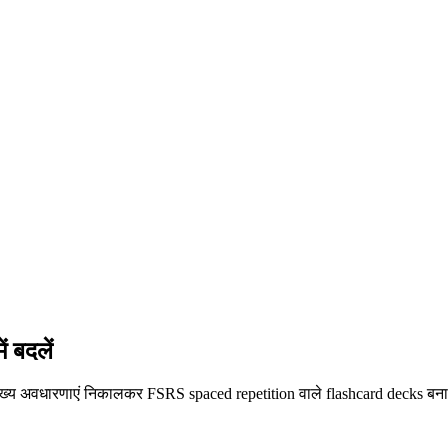
ं बदलें
 मुख्य अवधारणाएं निकालकर FSRS spaced repetition वाले flashcard decks बनात