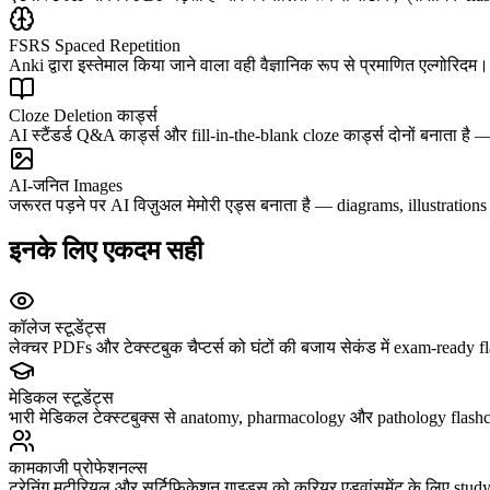
FSRS Spaced Repetition
Anki द्वारा इस्तेमाल किया जाने वाला वही वैज्ञानिक रूप से प्रमाणित एल्गोरिद
Cloze Deletion कार्ड्स
AI स्टैंडर्ड Q&A कार्ड्स और fill-in-the-blank cloze कार्ड्स दोनों बनाता है
AI-जनित Images
जरूरत पड़ने पर AI विज़ुअल मेमोरी एड्स बनाता है — diagrams, illustrations औ
इनके लिए एकदम सही
कॉलेज स्टूडेंट्स
लेक्चर PDFs और टेक्स्टबुक चैप्टर्स को घंटों की बजाय सेकंड में exam-ready f
मेडिकल स्टूडेंट्स
भारी मेडिकल टेक्स्टबुक्स से anatomy, pharmacology और pathology flash
कामकाजी प्रोफेशनल्स
ट्रेनिंग मटीरियल और सर्टिफिकेशन गाइड्स को करियर एडवांसमेंट के लिए study