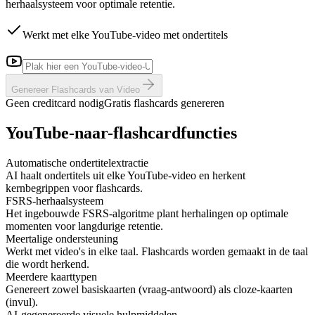
herhaalsysteem voor optimale retentie.
Werkt met elke YouTube-video met ondertitels
Genereer Flashcards van Video
Geen creditcard nodig
Gratis flashcards genereren
YouTube-naar-flashcardfuncties
Automatische ondertitelextractie
AI haalt ondertitels uit elke YouTube-video en herkent
kernbegrippen voor flashcards.
FSRS-herhaalsysteem
Het ingebouwde FSRS-algoritme plant herhalingen op optimale
momenten voor langdurige retentie.
Meertalige ondersteuning
Werkt met video's in elke taal. Flashcards worden gemaakt in de taal
die wordt herkend.
Meerdere kaarttypen
Genereert zowel basiskaarten (vraag-antwoord) als cloze-kaarten
(invul).
AI-gegenereerde visuele hulpmiddelen