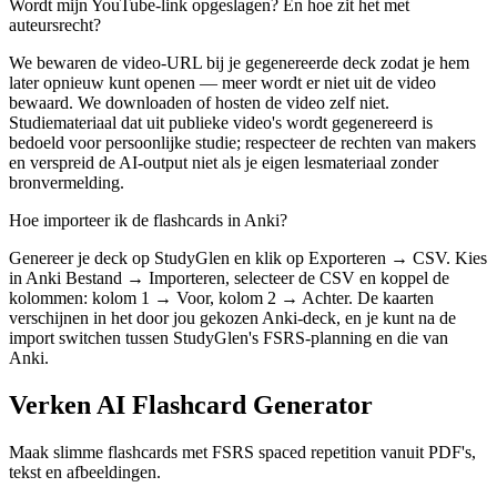
Wordt mijn YouTube-link opgeslagen? En hoe zit het met
auteursrecht?
We bewaren de video-URL bij je gegenereerde deck zodat je hem
later opnieuw kunt openen — meer wordt er niet uit de video
bewaard. We downloaden of hosten de video zelf niet.
Studiemateriaal dat uit publieke video's wordt gegenereerd is
bedoeld voor persoonlijke studie; respecteer de rechten van makers
en verspreid de AI-output niet als je eigen lesmateriaal zonder
bronvermelding.
Hoe importeer ik de flashcards in Anki?
Genereer je deck op StudyGlen en klik op Exporteren → CSV. Kies
in Anki Bestand → Importeren, selecteer de CSV en koppel de
kolommen: kolom 1 → Voor, kolom 2 → Achter. De kaarten
verschijnen in het door jou gekozen Anki-deck, en je kunt na de
import switchen tussen StudyGlen's FSRS-planning en die van
Anki.
Verken AI Flashcard Generator
Maak slimme flashcards met FSRS spaced repetition vanuit PDF's,
tekst en afbeeldingen.