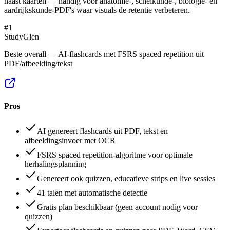
naast kaarten — handig voor anatomie-, scheikunde-, biologie- en
aardrijkskunde-PDF's waar visuals de retentie verbeteren.
#
1
StudyGlen
Beste overall — AI-flashcards met FSRS spaced repetition uit
PDF/afbeelding/tekst
Pros
AI genereert flashcards uit PDF, tekst en
afbeeldingsinvoer met OCR
FSRS spaced repetition-algoritme voor optimale
herhalingsplanning
Genereert ook quizzen, educatieve strips en live sessies
41 talen met automatische detectie
Gratis plan beschikbaar (geen account nodig voor
quizzen)