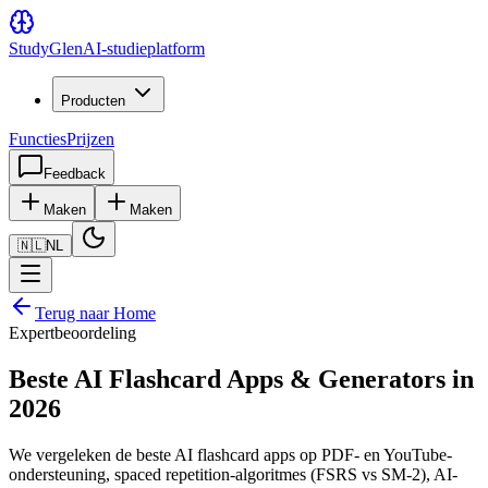
Study
Glen
AI-studieplatform
Producten
Functies
Prijzen
Feedback
Maken
Maken
🇳🇱
NL
Terug naar Home
Expertbeoordeling
Beste AI Flashcard Apps & Generators in
2026
We vergeleken de beste AI flashcard apps op PDF- en YouTube-
ondersteuning, spaced repetition-algoritmes (FSRS vs SM-2), AI-