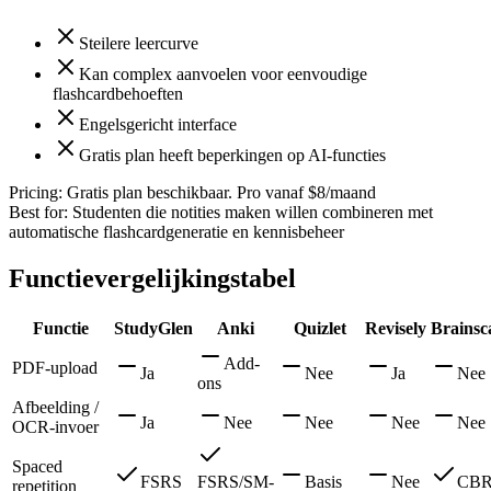
Steilere leercurve
Kan complex aanvoelen voor eenvoudige
flashcardbehoeften
Engelsgericht interface
Gratis plan heeft beperkingen op AI-functies
Pricing:
Gratis plan beschikbaar. Pro vanaf $8/maand
Best for:
Studenten die notities maken willen combineren met
automatische flashcardgeneratie en kennisbeheer
Functievergelijkingstabel
Functie
StudyGlen
Anki
Quizlet
Revisely
Brainsc
Add-
PDF-upload
Ja
Nee
Ja
Nee
ons
Afbeelding /
Ja
Nee
Nee
Nee
Nee
OCR-invoer
Spaced
FSRS
FSRS/SM-
Basis
Nee
CB
repetition