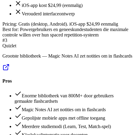
iOS-app kost $24,99 (eenmalig)
Verouderd interfaceontwerp
Pricing:
Gratis (desktop, Android). iOS-app $24,99 eenmalig
Best for:
Powergebruikers en geneeskundestudenten die maximale
controle willen over hun spaced repetition-systeem
#
3
Quizlet
Grootste bibliotheek — Magic Notes AI zet notities om in flashcards
Pros
Enorme bibliotheek van 800M+ door gebruikers
gemaakte flashcardsets
Magic Notes AI zet notities om in flashcards
Gepolijste mobiele apps met offline toegang
Meerdere studiemodi (Learn, Test, Match-spel)
Klaslokaalintegratie voor docenten