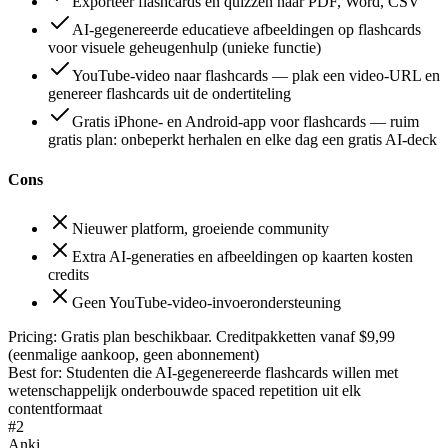
Exporteer flashcards en quizzen naar PDF, Word, CSV
AI-gegenereerde educatieve afbeeldingen op flashcards
voor visuele geheugenhulp (unieke functie)
YouTube-video naar flashcards — plak een video-URL en
genereer flashcards uit de ondertiteling
Gratis iPhone- en Android-app voor flashcards — ruim
gratis plan: onbeperkt herhalen en elke dag een gratis AI-deck
Cons
Nieuwer platform, groeiende community
Extra AI-generaties en afbeeldingen op kaarten kosten
credits
Geen YouTube-video-invoerondersteuning
Pricing:
Gratis plan beschikbaar. Creditpakketten vanaf $9,99
(eenmalige aankoop, geen abonnement)
Best for:
Studenten die AI-gegenereerde flashcards willen met
wetenschappelijk onderbouwde spaced repetition uit elk
contentformaat
#
2
Anki