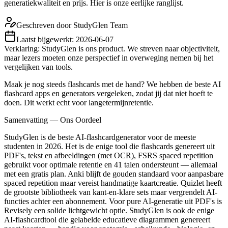
generatiekwaliteit en prijs. Hier is onze eerlijke ranglijst.
Geschreven door
StudyGlen Team
Laatst bijgewerkt:
2026-06-07
Verklaring: StudyGlen is ons product. We streven naar objectiviteit,
maar lezers moeten onze perspectief in overweging nemen bij het
vergelijken van tools.
Maak je nog steeds flashcards met de hand? We hebben de beste AI
flashcard apps en generators vergeleken, zodat jij dat niet hoeft te
doen. Dit werkt echt voor langetermijnretentie.
Samenvatting — Ons Oordeel
StudyGlen is de beste AI-flashcardgenerator voor de meeste
studenten in 2026. Het is de enige tool die flashcards genereert uit
PDF's, tekst en afbeeldingen (met OCR), FSRS spaced repetition
gebruikt voor optimale retentie en 41 talen ondersteunt — allemaal
met een gratis plan. Anki blijft de gouden standaard voor aanpasbare
spaced repetition maar vereist handmatige kaartcreatie. Quizlet heeft
de grootste bibliotheek van kant-en-klare sets maar vergrendelt AI-
functies achter een abonnement. Voor pure AI-generatie uit PDF's is
Revisely een solide lichtgewicht optie. StudyGlen is ook de enige
AI-flashcardtool die gelabelde educatieve diagrammen genereert