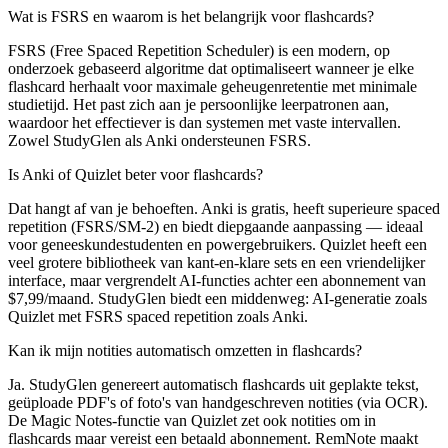
Wat is FSRS en waarom is het belangrijk voor flashcards?
FSRS (Free Spaced Repetition Scheduler) is een modern, op
onderzoek gebaseerd algoritme dat optimaliseert wanneer je elke
flashcard herhaalt voor maximale geheugenretentie met minimale
studietijd. Het past zich aan je persoonlijke leerpatronen aan,
waardoor het effectiever is dan systemen met vaste intervallen.
Zowel StudyGlen als Anki ondersteunen FSRS.
Is Anki of Quizlet beter voor flashcards?
Dat hangt af van je behoeften. Anki is gratis, heeft superieure spaced
repetition (FSRS/SM-2) en biedt diepgaande aanpassing — ideaal
voor geneeskundestudenten en powergebruikers. Quizlet heeft een
veel grotere bibliotheek van kant-en-klare sets en een vriendelijker
interface, maar vergrendelt AI-functies achter een abonnement van
$7,99/maand. StudyGlen biedt een middenweg: AI-generatie zoals
Quizlet met FSRS spaced repetition zoals Anki.
Kan ik mijn notities automatisch omzetten in flashcards?
Ja. StudyGlen genereert automatisch flashcards uit geplakte tekst,
geüploade PDF's of foto's van handgeschreven notities (via OCR).
De Magic Notes-functie van Quizlet zet ook notities om in
flashcards maar vereist een betaald abonnement. RemNote maakt