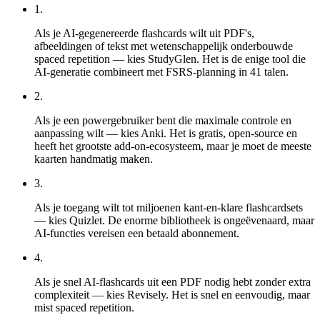
1
.
Als je AI-gegenereerde flashcards wilt uit PDF's,
afbeeldingen of tekst met wetenschappelijk onderbouwde
spaced repetition — kies StudyGlen. Het is de enige tool die
AI-generatie combineert met FSRS-planning in 41 talen.
2
.
Als je een powergebruiker bent die maximale controle en
aanpassing wilt — kies Anki. Het is gratis, open-source en
heeft het grootste add-on-ecosysteem, maar je moet de meeste
kaarten handmatig maken.
3
.
Als je toegang wilt tot miljoenen kant-en-klare flashcardsets
— kies Quizlet. De enorme bibliotheek is ongeëvenaard, maar
AI-functies vereisen een betaald abonnement.
4
.
Als je snel AI-flashcards uit een PDF nodig hebt zonder extra
complexiteit — kies Revisely. Het is snel en eenvoudig, maar
mist spaced repetition.