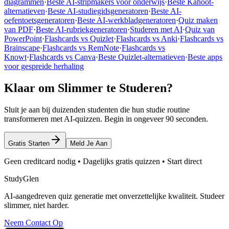
diagrammen
·
Beste AI-stripmakers voor onderwijs
·
Beste Kahoot-
alternatieven
·
Beste AI-studiegidsgeneratoren
·
Beste AI-
oefentoetsgeneratoren
·
Beste AI-werkbladgeneratoren
·
Quiz maken
van PDF
·
Beste AI-rubriekgeneratoren
·
Studeren met AI
·
Quiz van
PowerPoint
·
Flashcards vs Quizlet
·
Flashcards vs Anki
·
Flashcards vs
Brainscape
·
Flashcards vs RemNote
·
Flashcards vs
Knowt
·
Flashcards vs Canva
·
Beste Quizlet-alternatieven
·
Beste apps
voor gespreide herhaling
Klaar om Slimmer te Studeren?
Sluit je aan bij duizenden studenten die hun studie routine
transformeren met AI-quizzen. Begin in ongeveer 90 seconden.
Gratis Starten
Meld Je Aan
Geen creditcard nodig • Dagelijks gratis quizzen • Start direct
StudyGlen
AI-aangedreven quiz generatie met onverzettelijke kwaliteit. Studeer
slimmer, niet harder.
Neem Contact Op