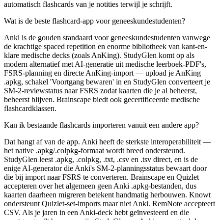
automatisch flashcards van je notities terwijl je schrijft.
Wat is de beste flashcard-app voor geneeskundestudenten?
Anki is de gouden standaard voor geneeskundestudenten vanwege
de krachtige spaced repetition en enorme bibliotheek van kant-en-
klare medische decks (zoals AnKing). StudyGlen komt op als
modern alternatief met AI-generatie uit medische leerboek-PDF's,
FSRS-planning en directe AnKing-import — upload je AnKing
.apkg, schakel 'Voortgang bewaren' in en StudyGlen converteert je
SM-2-reviewstatus naar FSRS zodat kaarten die je al beheerst,
beheerst blijven. Brainscape biedt ook gecertificeerde medische
flashcardklassen.
Kan ik bestaande flashcards importeren vanuit een andere app?
Dat hangt af van de app. Anki heeft de sterkste interoperabiliteit —
het native .apkg/.colpkg-formaat wordt breed ondersteund.
StudyGlen leest .apkg, .colpkg, .txt, .csv en .tsv direct, en is de
enige AI-generator die Anki's SM-2-planningsstatus bewaart door
die bij import naar FSRS te converteren. Brainscape en Quizlet
accepteren over het algemeen geen Anki .apkg-bestanden, dus
kaarten daarheen migreren betekent handmatig herbouwen. Knowt
ondersteunt Quizlet-set-imports maar niet Anki. RemNote accepteert
CSV. Als je jaren in een Anki-deck hebt geïnvesteerd en die