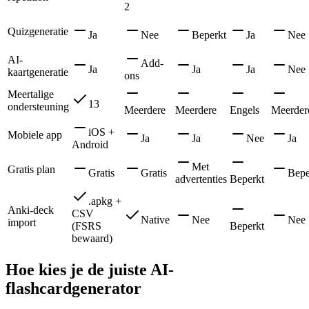
2
Quizgeneratie
Ja
Nee
Beperkt
Ja
Nee
AI-
Add-
Ja
Ja
Ja
Nee
kaartgeneratie
ons
Meertalige
13
ondersteuning
Meerdere
Meerdere
Engels
Meerder
iOS +
Mobiele app
Ja
Ja
Nee
Ja
Android
Met
Gratis plan
Gratis
Gratis
Bepe
advertenties
Beperkt
.apkg +
Anki-deck
CSV
Native
Nee
Nee
import
(FSRS
Beperkt
bewaard)
Hoe kies je de juiste AI-
flashcardgenerator