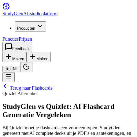
Study
Glen
AI-studieplatform
Producten
Functies
Prijzen
Feedback
Maken
Maken
🇳🇱
NL
Terug naar Flashcards
Quizlet Alternatief
StudyGlen vs Quizlet: AI Flashcard
Generatie Vergeleken
Bij Quizlet moet je flashcards een voor een typen. StudyGlen
genereert met AI complete decks uit je PDF's en aantekeningen, en