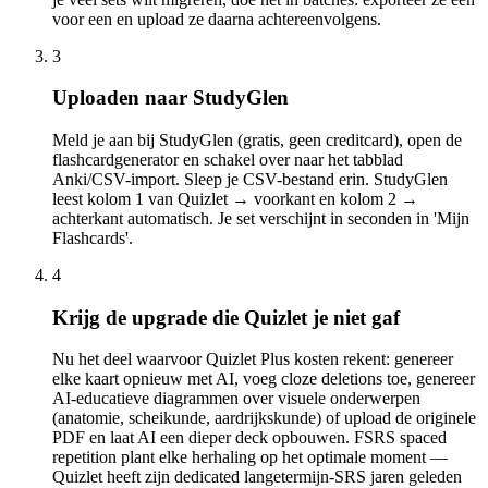
voor een en upload ze daarna achtereenvolgens.
3
Uploaden naar StudyGlen
Meld je aan bij StudyGlen (gratis, geen creditcard), open de
flashcardgenerator en schakel over naar het tabblad
Anki/CSV-import. Sleep je CSV-bestand erin. StudyGlen
leest kolom 1 van Quizlet → voorkant en kolom 2 →
achterkant automatisch. Je set verschijnt in seconden in 'Mijn
Flashcards'.
4
Krijg de upgrade die Quizlet je niet gaf
Nu het deel waarvoor Quizlet Plus kosten rekent: genereer
elke kaart opnieuw met AI, voeg cloze deletions toe, genereer
AI-educatieve diagrammen over visuele onderwerpen
(anatomie, scheikunde, aardrijkskunde) of upload de originele
PDF en laat AI een dieper deck opbouwen. FSRS spaced
repetition plant elke herhaling op het optimale moment —
Quizlet heeft zijn dedicated langetermijn-SRS jaren geleden