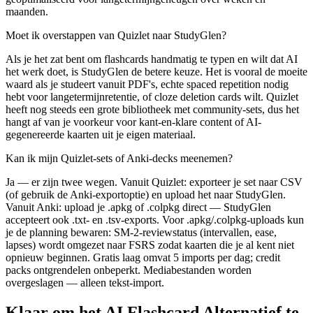
maanden.
Moet ik overstappen van Quizlet naar StudyGlen?
Als je het zat bent om flashcards handmatig te typen en wilt dat AI
het werk doet, is StudyGlen de betere keuze. Het is vooral de moeite
waard als je studeert vanuit PDF's, echte spaced repetition nodig
hebt voor langetermijnretentie, of cloze deletion cards wilt. Quizlet
heeft nog steeds een grote bibliotheek met community-sets, dus het
hangt af van je voorkeur voor kant-en-klare content of AI-
gegenereerde kaarten uit je eigen materiaal.
Kan ik mijn Quizlet-sets of Anki-decks meenemen?
Ja — er zijn twee wegen. Vanuit Quizlet: exporteer je set naar CSV
(of gebruik de Anki-exportoptie) en upload het naar StudyGlen.
Vanuit Anki: upload je .apkg of .colpkg direct — StudyGlen
accepteert ook .txt- en .tsv-exports. Voor .apkg/.colpkg-uploads kun
je de planning bewaren: SM-2-reviewstatus (intervallen, ease,
lapses) wordt omgezet naar FSRS zodat kaarten die je al kent niet
opnieuw beginnen. Gratis laag omvat 5 imports per dag; credit
packs ontgrendelen onbeperkt. Mediabestanden worden
overgeslagen — alleen tekst-import.
Klaar om het AI Flashcard Alternatief te