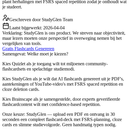
plant herhalingen met FSRS spaced repetition zodat je onthoudt wat
je studeert.
Geschreven door
StudyGlen Team
Laatst bijgewerkt:
2026-04-04
Verklaring: StudyGlen is ons product. We streven naar objectiviteit,
maar lezers moeten onze perspectief in overweging nemen bij het
vergelijken van tools.
Gratis Flashcards Genereren
Samengevat: Welke moet je kiezen?
Kies Quizlet als je toegang wilt tot miljoenen community-
flashcardsets en spelachtige studiemodi.
Kies StudyGlen als je wilt dat AI flashcards genereert uit je PDF's,
aantekeningen of YouTube-video's met FSRS spaced repetition en
cloze deletion cards.
Kies Brainscape als je samengestelde, door experts geverifieerde
flashcardcontent wilt met confidence-based repetition.
Onze keuze: StudyGlen — upload een PDF en ontvang in 30
seconden een compleet flashcard-deck met FSRS-planning, cloze
cards en slimme studievolgorde. Geen handmatig typen nodig.