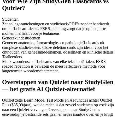
Voor Wie Zijn StudyGlen Flashcards vs
Quizlet?
Studenten
Zet collegeaantekeningen en studieboek-PDF's zonder handwerk
om in flashcard-decks. FSRS-planning zorgt dat je op het juiste
moment herhaalt voor je tentamens.
Geneeskundestudenten
Genereer anatomie-, farmacologie- en pathologieflashcards uit
complexe studieteksten. Cloze deletion cards zijn ideaal voor het
onthouden van geneesmiddelnamen, doseringen en klinische details.
Taalleerders
Maak woordenschatflashcards van elke tekst in 41 talen. FSRS
spaced repetition is bewezen de meest effectieve methode voor
langetermijn woordenschatretentie.
Overstappen van Quizlet naar StudyGlen
— het gratis AI Quizlet-alternatief
Quizlet zette Learn Mode, Test Mode en AI-functies achter Quizlet
Plus ($35,99/jaar), wat de reden is dat zoveel studenten op zoek zijn
naar een Quizlet-vervanger. Overstappen naar StudyGlen is
eenvoudig: je bestaande sets gaan er netjes naartoe over, en je krijgt