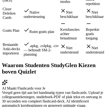
(SRS)
modus
repetition
Cloze
Native
Niet
Niet
Deletion
ondersteuning
beschikbaar
beschikbaar
Cards
Kernfuncties
Beperkte
Gratis Plan
Ruim gratis plan
achter
gratis
betaalmuur
toegang
Bestaande
.apkg, .colpkg, .csv
Niet
Niet
Anki-decks
— behoudt SM-2-
ondersteund
ondersteund
importeren
planning
Waarom Studenten StudyGlen Kiezen
boven Quizlet
AI Maakt Flashcards voor Je
Verspil geen tijd aan het handmatig typen van flashcards. Upload je
collegeaantekeningen, studieboek-PDF of plak tekst en ontvang in
30 seconden een compleet flashcard-deck. AI identificeert
automatisch kernbegrippen en genereert optimale vraag-