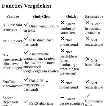
Functies Vergeleken
Feature
StudyGlen
Quizlet
Brainscape
Alleen
Alleen
AI Flashcard
Direct vanuit PDF's
handmatig
handmatig
Generatie
en tekst
aanmaken
aanmaken
PDF direct naar
Niet
Niet
PDF Upload
flashcards
ondersteund
ondersteund
Niet
Anatomische
AI-
beschikbaar
diagrammen, kaarten,
gegenereerde
(alleen
Niet
chemische structuren
educatieve
handmatig
beschikbaar
automatisch
afbeeldingen
afbeeldingen
toegevoegd aan kaarten
toevoegen)
Plak URL →
YouTube
Niet
Niet
transcriptie →
video-invoer
ondersteund
ondersteund
flashcards
Spaced
Alleen
Confidence-
Repetition
FSRS-algoritme
basale adaptieve
based