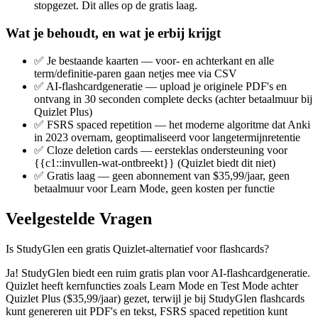
stopgezet. Dit alles op de gratis laag.
Wat je behoudt, en wat je erbij krijgt
✅
Je bestaande kaarten — voor- en achterkant en alle
term/definitie-paren gaan netjes mee via CSV
✅
AI-flashcardgeneratie — upload je originele PDF's en
ontvang in 30 seconden complete decks (achter betaalmuur bij
Quizlet Plus)
✅
FSRS spaced repetition — het moderne algoritme dat Anki
in 2023 overnam, geoptimaliseerd voor langetermijnretentie
✅
Cloze deletion cards — eersteklas ondersteuning voor
{{c1::invullen-wat-ontbreekt}} (Quizlet biedt dit niet)
✅
Gratis laag — geen abonnement van $35,99/jaar, geen
betaalmuur voor Learn Mode, geen kosten per functie
Veelgestelde Vragen
Is StudyGlen een gratis Quizlet-alternatief voor flashcards?
Ja! StudyGlen biedt een ruim gratis plan voor AI-flashcardgeneratie.
Quizlet heeft kernfuncties zoals Learn Mode en Test Mode achter
Quizlet Plus ($35,99/jaar) gezet, terwijl je bij StudyGlen flashcards
kunt genereren uit PDF's en tekst, FSRS spaced repetition kunt