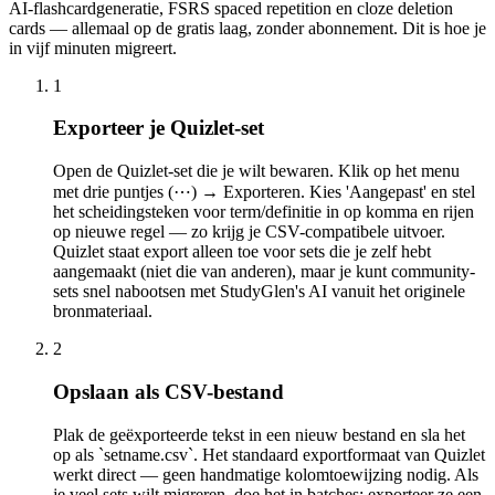
AI-flashcardgeneratie, FSRS spaced repetition en cloze deletion
cards — allemaal op de gratis laag, zonder abonnement. Dit is hoe je
in vijf minuten migreert.
1
Exporteer je Quizlet-set
Open de Quizlet-set die je wilt bewaren. Klik op het menu
met drie puntjes (⋯) → Exporteren. Kies 'Aangepast' en stel
het scheidingsteken voor term/definitie in op komma en rijen
op nieuwe regel — zo krijg je CSV-compatibele uitvoer.
Quizlet staat export alleen toe voor sets die je zelf hebt
aangemaakt (niet die van anderen), maar je kunt community-
sets snel nabootsen met StudyGlen's AI vanuit het originele
bronmateriaal.
2
Opslaan als CSV-bestand
Plak de geëxporteerde tekst in een nieuw bestand en sla het
op als `setname.csv`. Het standaard exportformaat van Quizlet
werkt direct — geen handmatige kolomtoewijzing nodig. Als
je veel sets wilt migreren, doe het in batches: exporteer ze een