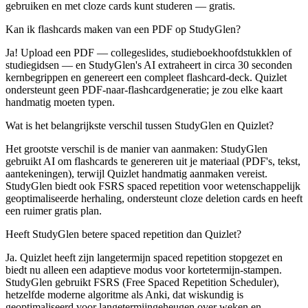
gebruiken en met cloze cards kunt studeren — gratis.
Kan ik flashcards maken van een PDF op StudyGlen?
Ja! Upload een PDF — collegeslides, studieboekhoofdstukklen of
studiegidsen — en StudyGlen's AI extraheert in circa 30 seconden
kernbegrippen en genereert een compleet flashcard-deck. Quizlet
ondersteunt geen PDF-naar-flashcardgeneratie; je zou elke kaart
handmatig moeten typen.
Wat is het belangrijkste verschil tussen StudyGlen en Quizlet?
Het grootste verschil is de manier van aanmaken: StudyGlen
gebruikt AI om flashcards te genereren uit je materiaal (PDF's, tekst,
aantekeningen), terwijl Quizlet handmatig aanmaken vereist.
StudyGlen biedt ook FSRS spaced repetition voor wetenschappelijk
geoptimaliseerde herhaling, ondersteunt cloze deletion cards en heeft
een ruimer gratis plan.
Heeft StudyGlen betere spaced repetition dan Quizlet?
Ja. Quizlet heeft zijn langetermijn spaced repetition stopgezet en
biedt nu alleen een adaptieve modus voor kortetermijn-stampen.
StudyGlen gebruikt FSRS (Free Spaced Repetition Scheduler),
hetzelfde moderne algoritme als Anki, dat wiskundig is
geoptimaliseerd voor langetermijngeheugen over weken en