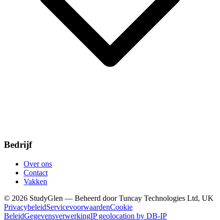
Bedrijf
Over ons
Contact
Vakken
© 2026 StudyGlen — Beheerd door Tuncay Technologies Ltd, UK
Privacybeleid
Servicevoorwaarden
Cookie
Beleid
Gegevensverwerking
IP geolocation by DB-IP