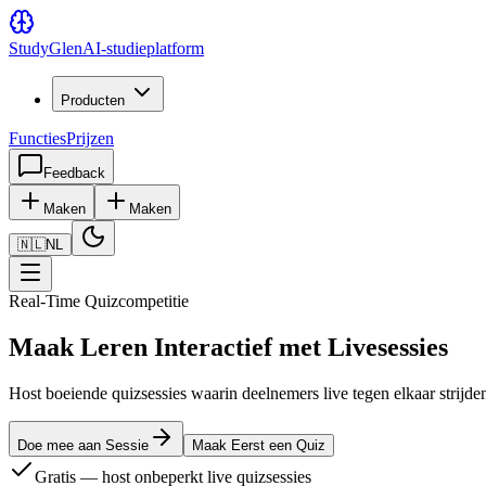
Study
Glen
AI-studieplatform
Producten
Functies
Prijzen
Feedback
Maken
Maken
🇳🇱
NL
Real-Time Quizcompetitie
Maak Leren Interactief met Livesessies
Host boeiende quizsessies waarin deelnemers live tegen elkaar strijd
Doe mee aan Sessie
Maak Eerst een Quiz
Gratis — host onbeperkt live quizsessies