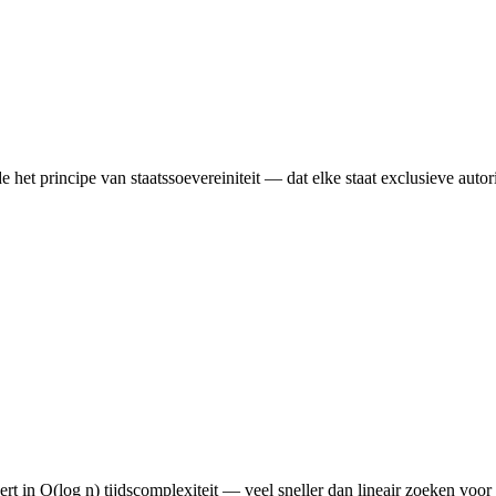
et principe van staatssoevereiniteit — dat elke staat exclusieve autori
ert in O(log n) tijdscomplexiteit — veel sneller dan lineair zoeken voor