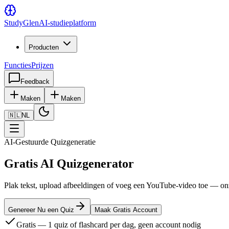
Study
Glen
AI-studieplatform
Producten
Functies
Prijzen
Feedback
Maken
Maken
🇳🇱
NL
AI-Gestuurde Quizgeneratie
Gratis AI Quizgenerator
Plak tekst, upload afbeeldingen of voeg een YouTube-video toe — onz
Genereer Nu een Quiz
Maak Gratis Account
Gratis — 1 quiz of flashcard per dag, geen account nodig