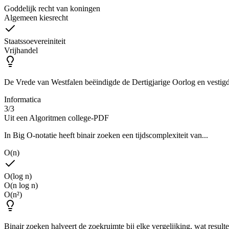
Goddelijk recht van koningen
Algemeen kiesrecht
Staatssoevereiniteit
Vrijhandel
De Vrede van Westfalen beëindigde de Dertigjarige Oorlog en vestigde h
Informatica
3
/
3
Uit een Algoritmen college-PDF
In Big O-notatie heeft binair zoeken een tijdscomplexiteit van...
O(n)
O(log n)
O(n log n)
O(n²)
Binair zoeken halveert de zoekruimte bij elke vergelijking, wat resulte