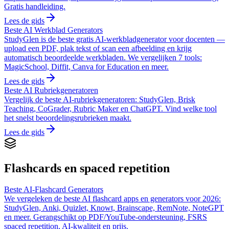
Gratis handleiding.
Lees de gids
Beste AI Werkblad Generators
StudyGlen is de beste gratis AI-werkbladgenerator voor docenten —
upload een PDF, plak tekst of scan een afbeelding en krijg
automatisch beoordeelde werkbladen. We vergelijken 7 tools:
MagicSchool, Diffit, Canva for Education en meer.
Lees de gids
Beste AI Rubriekgeneratoren
Vergelijk de beste AI-rubriekgeneratoren: StudyGlen, Brisk
Teaching, CoGrader, Rubric Maker en ChatGPT. Vind welke tool
het snelst beoordelingsrubrieken maakt.
Lees de gids
Flashcards en spaced repetition
Beste AI-Flashcard Generators
We vergeleken de beste AI flashcard apps en generators voor 2026:
StudyGlen, Anki, Quizlet, Knowt, Brainscape, RemNote, NoteGPT
en meer. Gerangschikt op PDF/YouTube-ondersteuning, FSRS
spaced repetition, AI-kwaliteit en prijs.