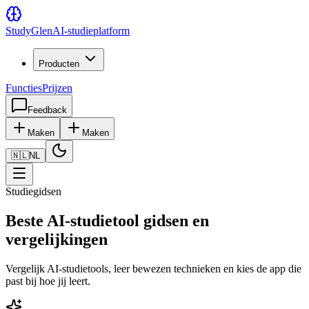
Study
Glen
AI-studieplatform
Producten
Functies
Prijzen
Feedback
Maken
Maken
🇳🇱
NL
Studiegidsen
Beste AI-studietool gidsen en
vergelijkingen
Vergelijk AI-studietools, leer bewezen technieken en kies de app die
past bij hoe jij leert.