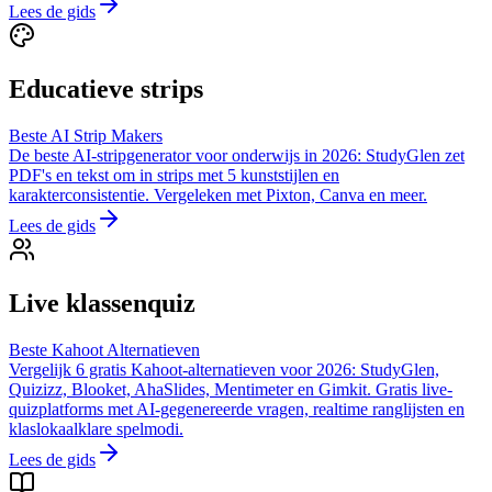
Lees de gids
Educatieve strips
Beste AI Strip Makers
De beste AI-stripgenerator voor onderwijs in 2026: StudyGlen zet
PDF's en tekst om in strips met 5 kunststijlen en
karakterconsistentie. Vergeleken met Pixton, Canva en meer.
Lees de gids
Live klassenquiz
Beste Kahoot Alternatieven
Vergelijk 6 gratis Kahoot-alternatieven voor 2026: StudyGlen,
Quizizz, Blooket, AhaSlides, Mentimeter en Gimkit. Gratis live-
quizplatforms met AI-gegenereerde vragen, realtime ranglijsten en
klaslokaalklare spelmodi.
Lees de gids