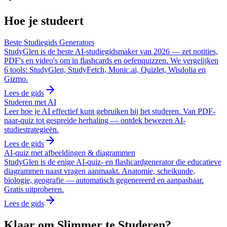
Hoe je studeert
Beste Studiegids Generators
StudyGlen is de beste AI-studiegidsmaker van 2026 — zet notities,
PDF's en video's om in flashcards en oefenquizzen. We vergelijken
6 tools: StudyGlen, StudyFetch, Monic.ai, Quizlet, Wisdolia en
Gizmo.
Lees de gids
Studeren met AI
Leer hoe je AI effectief kunt gebruiken bij het studeren. Van PDF-
naar-quiz tot gespreide herhaling — ontdek bewezen AI-
studiestrategieën.
Lees de gids
AI-quiz met afbeeldingen & diagrammen
StudyGlen is de enige AI-quiz- en flashcardgenerator die educatieve
diagrammen naast vragen aanmaakt. Anatomie, scheikunde,
biologie, geografie — automatisch gegenereerd en aanpasbaar.
Gratis uitproberen.
Lees de gids
Klaar om Slimmer te Studeren?