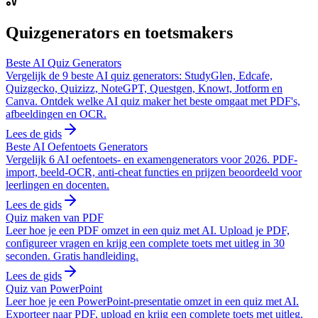
Quizgenerators en toetsmakers
Beste AI Quiz Generators
Vergelijk de 9 beste AI quiz generators: StudyGlen, Edcafe,
Quizgecko, Quizizz, NoteGPT, Questgen, Knowt, Jotform en
Canva. Ontdek welke AI quiz maker het beste omgaat met PDF's,
afbeeldingen en OCR.
Lees de gids
Beste AI Oefentoets Generators
Vergelijk 6 AI oefentoets- en examengenerators voor 2026. PDF-
import, beeld-OCR, anti-cheat functies en prijzen beoordeeld voor
leerlingen en docenten.
Lees de gids
Quiz maken van PDF
Leer hoe je een PDF omzet in een quiz met AI. Upload je PDF,
configureer vragen en krijg een complete toets met uitleg in 30
seconden. Gratis handleiding.
Lees de gids
Quiz van PowerPoint
Leer hoe je een PowerPoint-presentatie omzet in een quiz met AI.
Exporteer naar PDF, upload en krijg een complete toets met uitleg.