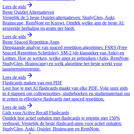
Lees de gids
Beste Quizlet Alternatieven
Vergelijk de 5 beste Quizlet-alternatieven: StudyGlen, Anki,
Brainscape, RemNote en Knowt. Ontdek welke app de beste AI,
gespreide herhaling en gratis tier biedt.
Lees de gids
Beste Spaced Repetition Apps
Diepgaande analyse van spaced repetition-algoritmes: FSRS (Free
Spaced Repetition Scheduler), SM-2 (de klassieker van Anki) en
Leitner. Hoe ze werken, welke apps ze gebruiken (Anki, RemNote,
StudyGlen, Brainscape) en welk algoritme het beste werkt voor
langetermijnretentie.
Lees de gids
Flashcards maken van een PDF
Leer hoe je met AI flashcards maakt van elke PDF. Volg onze gids
in 4 stappen om collegenotities, studieboeken en studiemateriaal om
te zetten in effectieve flashcards met spaced repetition.
Lees de gids
Gids voor Active Recall Flashcards
Ontdek hoe actief ophalen met flashcards je retentie met 150%
verhoogt. Vergelijk de beste flashcard-apps voor actief ophalen:
StudyGlen, Anki, Quizlet, Brainscape en RemNote.