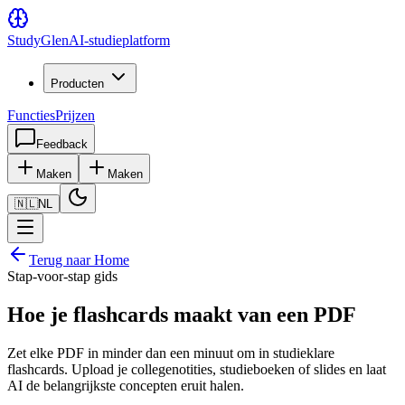
Study
Glen
AI-studieplatform
Producten
Functies
Prijzen
Feedback
Maken
Maken
🇳🇱
NL
Terug naar Home
Stap-voor-stap gids
Hoe je flashcards maakt van een PDF
Zet elke PDF in minder dan een minuut om in studieklare
flashcards. Upload je collegenotities, studieboeken of slides en laat
AI de belangrijkste concepten eruit halen.