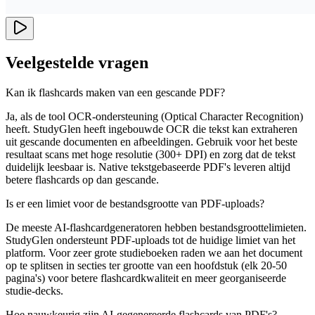
Veelgestelde vragen
Kan ik flashcards maken van een gescande PDF?
Ja, als de tool OCR-ondersteuning (Optical Character Recognition)
heeft. StudyGlen heeft ingebouwde OCR die tekst kan extraheren
uit gescande documenten en afbeeldingen. Gebruik voor het beste
resultaat scans met hoge resolutie (300+ DPI) en zorg dat de tekst
duidelijk leesbaar is. Native tekstgebaseerde PDF's leveren altijd
betere flashcards op dan gescande.
Is er een limiet voor de bestandsgrootte van PDF-uploads?
De meeste AI-flashcardgeneratoren hebben bestandsgroottelimieten.
StudyGlen ondersteunt PDF-uploads tot de huidige limiet van het
platform. Voor zeer grote studieboeken raden we aan het document
op te splitsen in secties ter grootte van een hoofdstuk (elk 20-50
pagina's) voor betere flashcardkwaliteit en meer georganiseerde
studie-decks.
Hoe nauwkeurig zijn AI-gegenereerde flashcards van PDF's?