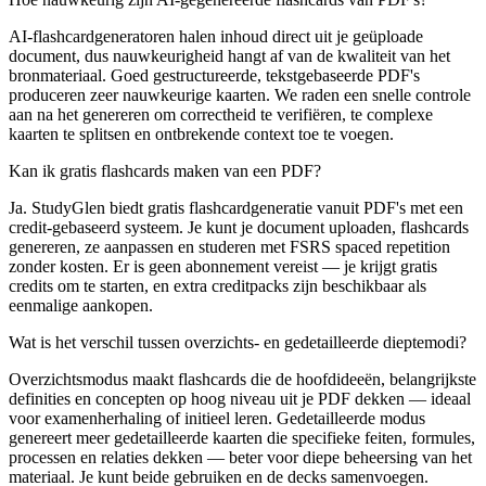
AI-flashcardgeneratoren halen inhoud direct uit je geüploade
document, dus nauwkeurigheid hangt af van de kwaliteit van het
bronmateriaal. Goed gestructureerde, tekstgebaseerde PDF's
produceren zeer nauwkeurige kaarten. We raden een snelle controle
aan na het genereren om correctheid te verifiëren, te complexe
kaarten te splitsen en ontbrekende context toe te voegen.
Kan ik gratis flashcards maken van een PDF?
Ja. StudyGlen biedt gratis flashcardgeneratie vanuit PDF's met een
credit-gebaseerd systeem. Je kunt je document uploaden, flashcards
genereren, ze aanpassen en studeren met FSRS spaced repetition
zonder kosten. Er is geen abonnement vereist — je krijgt gratis
credits om te starten, en extra creditpacks zijn beschikbaar als
eenmalige aankopen.
Wat is het verschil tussen overzichts- en gedetailleerde dieptemodi?
Overzichtsmodus maakt flashcards die de hoofdideeën, belangrijkste
definities en concepten op hoog niveau uit je PDF dekken — ideaal
voor examenherhaling of initieel leren. Gedetailleerde modus
genereert meer gedetailleerde kaarten die specifieke feiten, formules,
processen en relaties dekken — beter voor diepe beheersing van het
materiaal. Je kunt beide gebruiken en de decks samenvoegen.