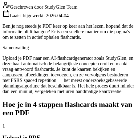
Geschreven door
StudyGlen Team
Laatst bijgewerkt:
2026-04-04
Ben je nog steeds je PDF keer op keer aan het lezen, hopend dat de
informatie blijft hangen? Er is een snellere manier om die pagina's
om te zetten in actief ophalen flashcards.
Samenvatting
Upload je PDF naar een AI-flashcardgenerator zoals StudyGlen, en
deze haalt automatisch de belangrijkste concepten eruit en maakt
vraag-antwoord flashcards. Je kunt de kaarten bekijken en
aanpassen, afbeeldingen toevoegen, en ze vervolgens bestuderen
met FSRS spaced repetition — het meest onderzoeksgebaseerde
planningsalgoritme dat beschikbaar is. Het hele proces duurt minder
dan een minuut, vergeleken met uren handmatige kaartcreatie.
Hoe je in 4 stappen flashcards maakt van
een PDF
1
Upload je PDF