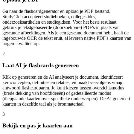
Ga naar de flashcardgenerator en upload je PDF-bestand.
StudyGlen accepteert studieboeken, collegeslides,
onderzoeksartikelen en studiegidsen. Voor het beste resultaat
gebruik je tekstgebaseerde (doorzoekbare) PDF's in plaats van
gescande afbeeldingen. Als je een gescand document hebt, haalt de
ingebouwde OCR de tekst eruit, al leveren native PDF's kaarten van
hogere kwaliteit op.
2
Laat AI je flashcards genereren
Klik op genereren en de AI analyseert je document, identificeert
kernconcepten, definities en relaties, en maakt vervolgens vraag-
antwoord flashcardparen. Je kunt kiezen tussen overzichtsmodus
(brede dekking van hoofdideeën) of gedetailleerde modus
(diepgaande kaarten over specifieke onderwerpen). De AI genereert
kaarten in dezelfde taal als je bronmateriaal.
3
Bekijk en pas je kaarten aan