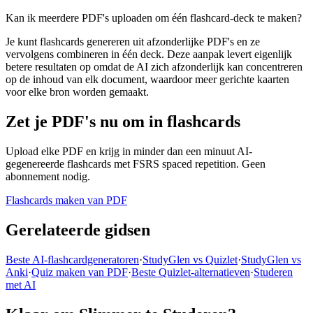
Kan ik meerdere PDF's uploaden om één flashcard-deck te maken?
Je kunt flashcards genereren uit afzonderlijke PDF's en ze
vervolgens combineren in één deck. Deze aanpak levert eigenlijk
betere resultaten op omdat de AI zich afzonderlijk kan concentreren
op de inhoud van elk document, waardoor meer gerichte kaarten
voor elke bron worden gemaakt.
Zet je PDF's nu om in flashcards
Upload elke PDF en krijg in minder dan een minuut AI-
gegenereerde flashcards met FSRS spaced repetition. Geen
abonnement nodig.
Flashcards maken van PDF
Gerelateerde gidsen
Beste AI-flashcardgeneratoren
·
StudyGlen vs Quizlet
·
StudyGlen vs
Anki
·
Quiz maken van PDF
·
Beste Quizlet-alternatieven
·
Studeren
met AI