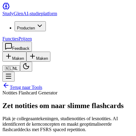
Study
Glen
AI-studieplatform
Producten
Functies
Prijzen
Feedback
Maken
Maken
🇳🇱
NL
Terug naar Tools
Notities Flashcard Generator
Zet notities om naar slimme flashcards
Plak je collegeaantekeningen, studienotities of lesnotities. AI
identificeert de kernconcepten en maakt geoptimaliseerde
flashcarddecks met FSRS spaced repetition.