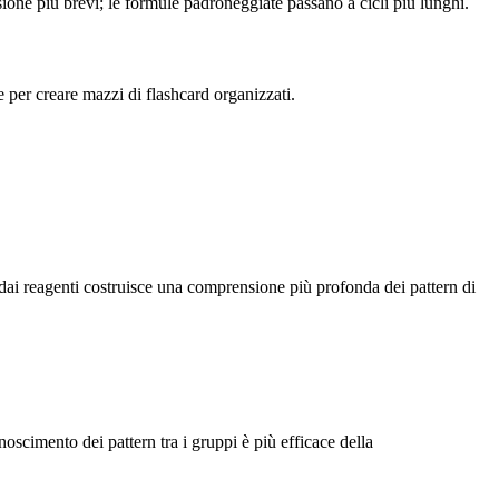
sione più brevi; le formule padroneggiate passano a cicli più lunghi.
e per creare mazzi di flashcard organizzati.
ai reagenti costruisce una comprensione più profonda dei pattern di
onoscimento dei pattern tra i gruppi è più efficace della