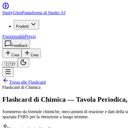
Study
Glen
Piattaforma di Studio AI
Prodotti
Funzionalità
Prezzi
Feedback
Crea
Crea
🇮🇹
IT
Torna alle Flashcard
Flashcard di Chimica
Flashcard di Chimica — Tavola Periodica,
Sommerso da formule chimiche, meccanismi di reazione e dati della tavo
spaziata FSRS per la ritenzione a lungo termine.