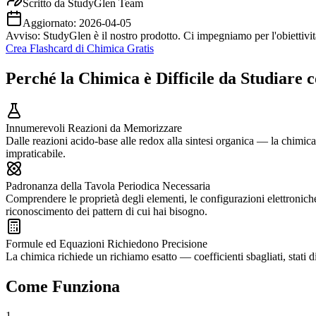
Scritto da
StudyGlen Team
Aggiornato:
2026-04-05
Avviso: StudyGlen è il nostro prodotto. Ci impegniamo per l'obiettività
Crea Flashcard di Chimica Gratis
Perché la Chimica è Difficile da Studiare 
Innumerevoli Reazioni da Memorizzare
Dalle reazioni acido-base alle redox alla sintesi organica — la chimic
impraticabile.
Padronanza della Tavola Periodica Necessaria
Comprendere le proprietà degli elementi, le configurazioni elettroniche
riconoscimento dei pattern di cui hai bisogno.
Formule ed Equazioni Richiedono Precisione
La chimica richiede un richiamo esatto — coefficienti sbagliati, stati 
Come Funziona
1