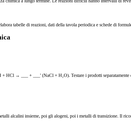
 chimica a lungo termine. Le reazioni difficili hanno intervalli di revi
abora tabelle di reazioni, dati della tavola periodica e schede di formul
mica
H + HCl → ___ + ___' (NaCl + H₂O). Testare i prodotti separatamente d
lli alcalini insieme, poi gli alogeni, poi i metalli di transizione. Il ric