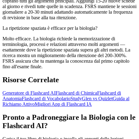
coprano tutti gli argomenti principali. Aggiungi 15-20 nuove schede
al giorno e rivedi tutte quelle in scadenza. FSRS mantiene le sessioni
giornaliere a 20-30 minuti adattando automaticamente la frequenza
di revisione in base alla tua ritenzione.
La ripetizione spaziata è efficace per la biologia?
Molto efficace. La biologia richiede la memorizzazione di
terminologia, processi e relazioni attraverso molti argomenti —
esattamente dove la ripetizione spaziata supera gli altri metodi. La
ricerca mostra un miglioramento della ritenzione del 200-300%.
FSRS assicura che tu mantenga la conoscenza dal primo capitolo
fino all'esame finale.
Risorse Correlate
Generatore di Flashcard AI
Flashcard di Chimica
Flashcard di
Anatomia
Flashcard di Vocabolario
StudyGlen vs Quizlet
Guida al
Richiamo Attivo
Migliori App di Flashcard IA
Pronto a Padroneggiare la Biologia con le
Flashcard AI?
Carica il tuo libro di biologia o incolla gli appunti delle lezioni.