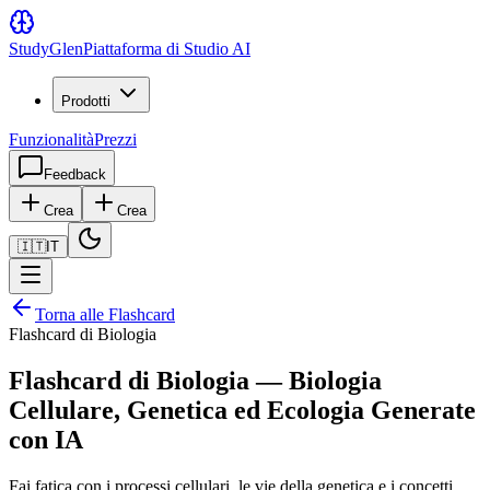
Study
Glen
Piattaforma di Studio AI
Prodotti
Funzionalità
Prezzi
Feedback
Crea
Crea
🇮🇹
IT
Torna alle Flashcard
Flashcard di Biologia
Flashcard di Biologia — Biologia
Cellulare, Genetica ed Ecologia Generate
con IA
Fai fatica con i processi cellulari, le vie della genetica e i concetti