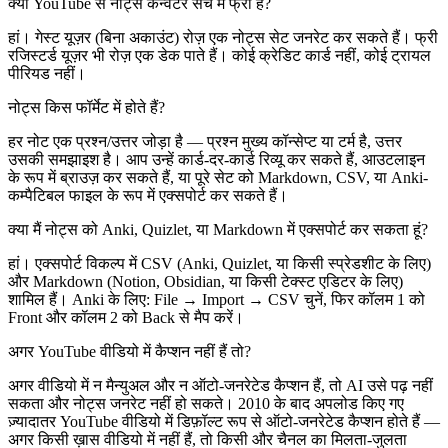
क्या YouTube से नोट्स कन्वर्टर सच में फ्री है?
हां। गेस्ट यूज़र (बिना अकाउंट) रोज़ एक नोट्स सेट जनरेट कर सकते हैं। फ्री
रजिस्टर्ड यूज़र भी रोज़ एक डेक पाते हैं। कोई क्रेडिट कार्ड नहीं, कोई ट्रायल
पीरियड नहीं।
नोट्स किस फॉर्मेट में होते हैं?
हर नोट एक प्रश्न/उत्तर जोड़ा है — प्रश्न मुख्य कॉन्सेप्ट या टर्म है, उत्तर
उसकी समझाइश है। आप उन्हें कार्ड-दर-कार्ड रिव्यू कर सकते हैं, आउटलाइन
के रूप में ब्राउज़ कर सकते हैं, या पूरे सेट को Markdown, CSV, या Anki-
कम्पैटिबल फाइल के रूप में एक्सपोर्ट कर सकते हैं।
क्या मैं नोट्स को Anki, Quizlet, या Markdown में एक्सपोर्ट कर सकता हूं?
हां। एक्सपोर्ट विकल्प में CSV (Anki, Quizlet, या किसी स्प्रेडशीट के लिए)
और Markdown (Notion, Obsidian, या किसी टेक्स्ट एडिटर के लिए)
शामिल हैं। Anki के लिए: File → Import → CSV चुनें, फिर कॉलम 1 को
Front और कॉलम 2 को Back से मैप करें।
अगर YouTube वीडियो में कैप्शन नहीं हैं तो?
अगर वीडियो में न मैन्युअल और न ऑटो-जनरेटेड कैप्शन हैं, तो AI उसे पढ़ नहीं
सकता और नोट्स जनरेट नहीं हो सकते। 2010 के बाद अपलोड किए गए
ज़्यादातर YouTube वीडियो में डिफ़ॉल्ट रूप से ऑटो-जनरेटेड कैप्शन होते हैं —
अगर किसी ख़ास वीडियो में नहीं हैं, तो किसी और चैनल का मिलता-जुलता