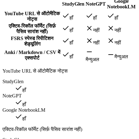
Google
StudyGlen
NoteGPT
NotebookLM
YouTube URL से ऑटोमैटिक
हाँ
हाँ
हाँ
नोट्स
एक्टिव-रिकॉल फॉर्मेट (सिर्फ़
हाँ
नहीं
नहीं
पैसिव सारांश नहीं)
FSRS स्पेस्ड रिपीटिशन
हाँ
नहीं
नहीं
शेड्यूलिंग
Anki / Markdown / CSV में
हाँ
मैन्युअल
एक्सपोर्ट
मैन्युअल
YouTube URL से ऑटोमैटिक नोट्स
StudyGlen
हाँ
NoteGPT
हाँ
Google NotebookLM
हाँ
एक्टिव-रिकॉल फॉर्मेट (सिर्फ़ पैसिव सारांश नहीं)