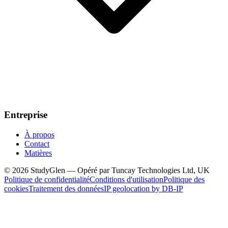
Entreprise
À propos
Contact
Matières
© 2026 StudyGlen — Opéré par Tuncay Technologies Ltd, UK
Politique de confidentialité
Conditions d'utilisation
Politique des
cookies
Traitement des données
IP geolocation by DB-IP