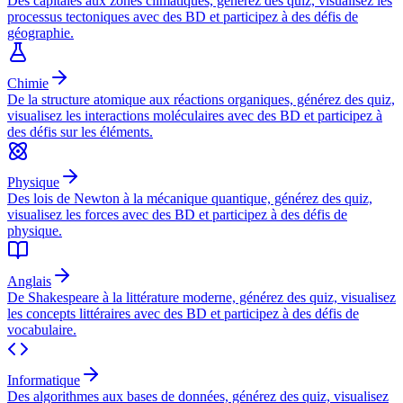
Des capitales aux zones climatiques, générez des quiz, visualisez les
processus tectoniques avec des BD et participez à des défis de
géographie.
Chimie
De la structure atomique aux réactions organiques, générez des quiz,
visualisez les interactions moléculaires avec des BD et participez à
des défis sur les éléments.
Physique
Des lois de Newton à la mécanique quantique, générez des quiz,
visualisez les forces avec des BD et participez à des défis de
physique.
Anglais
De Shakespeare à la littérature moderne, générez des quiz, visualisez
les concepts littéraires avec des BD et participez à des défis de
vocabulaire.
Informatique
Des algorithmes aux bases de données, générez des quiz, visualisez