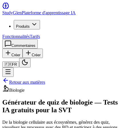
Study
Glen
Plateforme d'apprentissage IA
Produits
Fonctionnalités
Tarifs
Commentaires
Créer
Créer
🇫🇷
FR
Retour aux matières
Biologie
Générateur de quiz de biologie — Tests
IA gratuits pour la SVT
De la biologie cellulaire aux écosystèmes, générez des quiz,
visualisez les processus avec des BD et participez à des sessions