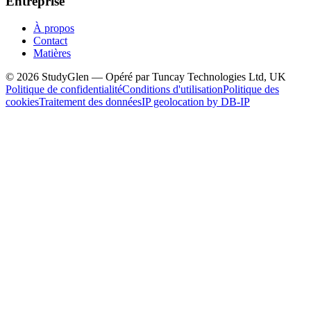
Entreprise
À propos
Contact
Matières
© 2026 StudyGlen — Opéré par Tuncay Technologies Ltd, UK
Politique de confidentialité
Conditions d'utilisation
Politique des
cookies
Traitement des données
IP geolocation by DB-IP