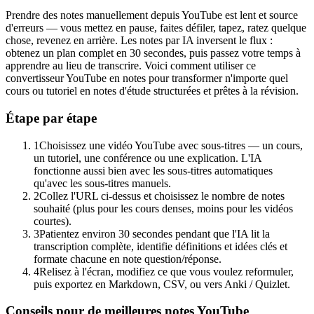
Prendre des notes manuellement depuis YouTube est lent et source
d'erreurs — vous mettez en pause, faites défiler, tapez, ratez quelque
chose, revenez en arrière. Les notes par IA inversent le flux :
obtenez un plan complet en 30 secondes, puis passez votre temps à
apprendre au lieu de transcrire. Voici comment utiliser ce
convertisseur YouTube en notes pour transformer n'importe quel
cours ou tutoriel en notes d'étude structurées et prêtes à la révision.
Étape par étape
1
Choisissez une vidéo YouTube avec sous-titres — un cours,
un tutoriel, une conférence ou une explication. L'IA
fonctionne aussi bien avec les sous-titres automatiques
qu'avec les sous-titres manuels.
2
Collez l'URL ci-dessus et choisissez le nombre de notes
souhaité (plus pour les cours denses, moins pour les vidéos
courtes).
3
Patientez environ 30 secondes pendant que l'IA lit la
transcription complète, identifie définitions et idées clés et
formate chacune en note question/réponse.
4
Relisez à l'écran, modifiez ce que vous voulez reformuler,
puis exportez en Markdown, CSV, ou vers Anki / Quizlet.
Conseils pour de meilleures notes YouTube