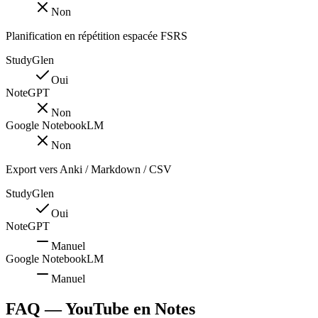
Non
Planification en répétition espacée FSRS
StudyGlen
Oui
NoteGPT
Non
Google NotebookLM
Non
Export vers Anki / Markdown / CSV
StudyGlen
Oui
NoteGPT
Manuel
Google NotebookLM
Manuel
FAQ — YouTube en Notes