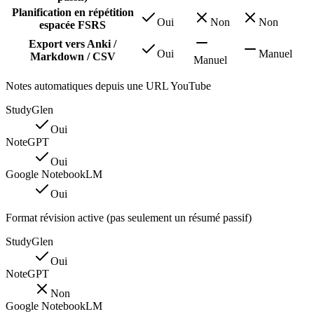
Planification en répétition
Oui
Non
Non
espacée FSRS
Export vers Anki /
Oui
Manuel
Markdown / CSV
Manuel
Notes automatiques depuis une URL YouTube
StudyGlen
Oui
NoteGPT
Oui
Google NotebookLM
Oui
Format révision active (pas seulement un résumé passif)
StudyGlen
Oui
NoteGPT
Non
Google NotebookLM