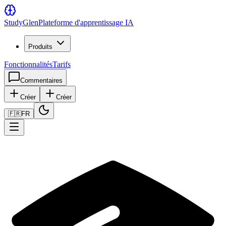
Study
Glen
Plateforme d'apprentissage IA
Produits
Fonctionnalités
Tarifs
Commentaires
Créer
Créer
🇫🇷
FR