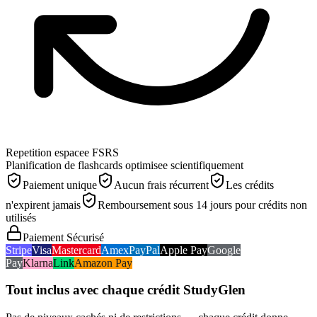
Repetition espacee FSRS
Planification de flashcards optimisee scientifiquement
Paiement unique
Aucun frais récurrent
Les crédits
n'expirent jamais
Remboursement sous 14 jours pour crédits non
utilisés
Paiement Sécurisé
Stripe
Visa
Mastercard
Amex
PayPal
Apple Pay
Google
Pay
Klarna
Link
Amazon Pay
Tout inclus avec chaque crédit StudyGlen