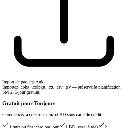
Import de paquets Anki
Importez .apkg, .colpkg, .txt, .csv, .tsv — préserve la planification
SM-2, 5/jour gratuits
Gratuit pour Toujours
Commencez à créer des quiz et BD sans carte de crédit
1 quiz ou flashcard par jour
1 BD (essai à vie)
2