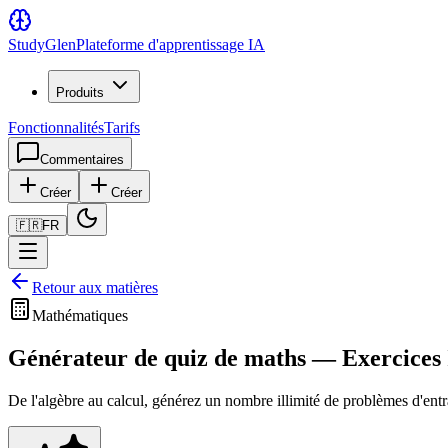
Study
Glen
Plateforme d'apprentissage IA
Produits
Fonctionnalités
Tarifs
Commentaires
Créer
Créer
🇫🇷
FR
Retour aux matières
Mathématiques
Générateur de quiz de maths — Exercices 
De l'algèbre au calcul, générez un nombre illimité de problèmes d'entr