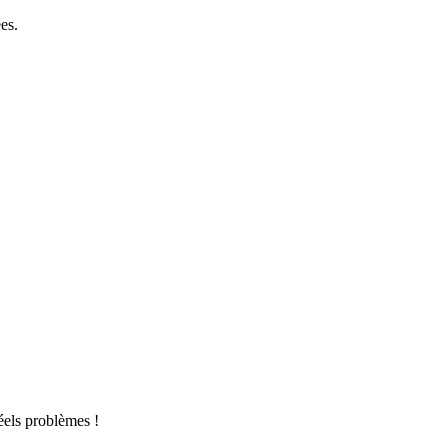
es.
éels problèmes !