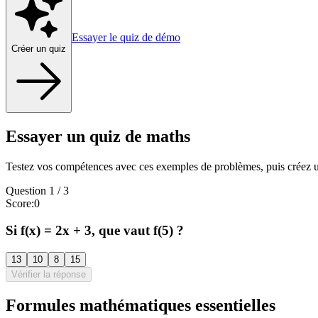
Essayer le quiz de démo
Créer un quiz
Essayer un quiz de maths
Testez vos compétences avec ces exemples de problèmes, puis créez un
Question
1
/
3
Score
:
0
Si f(x) = 2x + 3, que vaut f(5) ?
13
10
8
15
Vérifier la réponse
Formules mathématiques essentielles