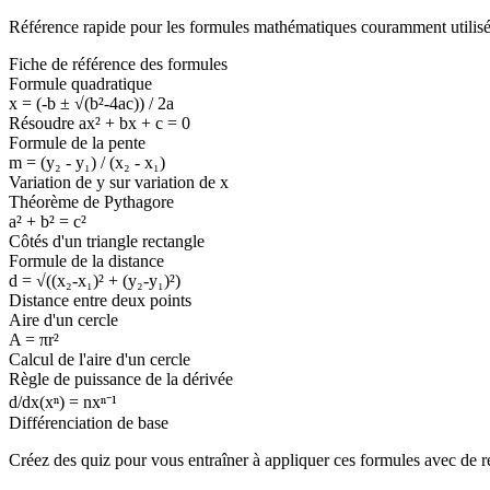
Référence rapide pour les formules mathématiques couramment utilisé
Fiche de référence des formules
Formule quadratique
x = (-b ± √(b²-4ac)) / 2a
Résoudre ax² + bx + c = 0
Formule de la pente
m = (y₂ - y₁) / (x₂ - x₁)
Variation de y sur variation de x
Théorème de Pythagore
a² + b² = c²
Côtés d'un triangle rectangle
Formule de la distance
d = √((x₂-x₁)² + (y₂-y₁)²)
Distance entre deux points
Aire d'un cercle
A = πr²
Calcul de l'aire d'un cercle
Règle de puissance de la dérivée
d/dx(xⁿ) = nxⁿ⁻¹
Différenciation de base
Créez des quiz pour vous entraîner à appliquer ces formules avec de r