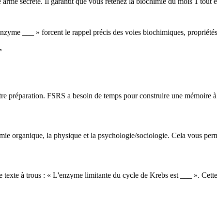
me secrète. Il garantit que vous retenez la biochimie du mois 1 tout e
nzyme ___ » forcent le rappel précis des voies biochimiques, propriété
T
otre préparation. FSRS a besoin de temps pour construire une mémoire 
chimie organique, la physique et la psychologie/sociologie. Cela vous pe
 texte à trous : « L'enzyme limitante du cycle de Krebs est ___ ». Cette 