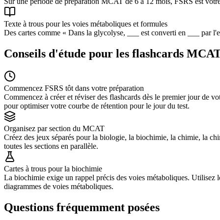
Sur une période de préparation MCAT de 6 à 12 mois, FSRS est votre ar
Texte à trous pour les voies métaboliques et formules
Des cartes comme « Dans la glycolyse, ___ est converti en ___ par l'e
Conseils d'étude pour les flashcards MCA
Commencez FSRS tôt dans votre préparation
Commencez à créer et réviser des flashcards dès le premier jour de v
pour optimiser votre courbe de rétention pour le jour du test.
Organisez par section du MCAT
Créez des jeux séparés pour la biologie, la biochimie, la chimie, la 
toutes les sections en parallèle.
Cartes à trous pour la biochimie
La biochimie exige un rappel précis des voies métaboliques. Utilisez le
diagrammes de voies métaboliques.
Questions fréquemment posées