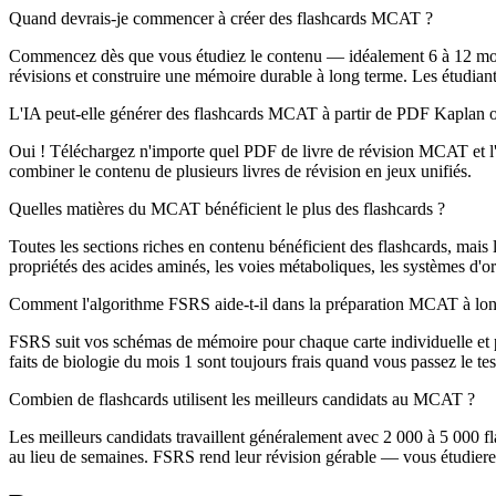
Quand devrais-je commencer à créer des flashcards MCAT ?
Commencez dès que vous étudiez le contenu — idéalement 6 à 12 mois 
révisions et construire une mémoire durable à long terme. Les étudia
L'IA peut-elle générer des flashcards MCAT à partir de PDF Kaplan 
Oui ! Téléchargez n'importe quel PDF de livre de révision MCAT et l'IA
combiner le contenu de plusieurs livres de révision en jeux unifiés.
Quelles matières du MCAT bénéficient le plus des flashcards ?
Toutes les sections riches en contenu bénéficient des flashcards, mais 
propriétés des acides aminés, les voies métaboliques, les systèmes d'o
Comment l'algorithme FSRS aide-t-il dans la préparation MCAT à lon
FSRS suit vos schémas de mémoire pour chaque carte individuelle et pl
faits de biologie du mois 1 sont toujours frais quand vous passez le tes
Combien de flashcards utilisent les meilleurs candidats au MCAT ?
Les meilleurs candidats travaillent généralement avec 2 000 à 5 000 fl
au lieu de semaines. FSRS rend leur révision gérable — vous étudierez 