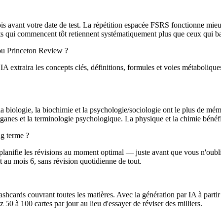
avant votre date de test. La répétition espacée FSRS fonctionne mieux 
nts qui commencent tôt retiennent systématiquement plus que ceux qui b
ou Princeton Review ?
 extraira les concepts clés, définitions, formules et voies métabolique
la biologie, la biochimie et la psychologie/sociologie ont le plus de mém
rganes et la terminologie psychologique. La physique et la chimie bénéfi
g terme ?
anifie les révisions au moment optimal — juste avant que vous n'oubliie
t au mois 6, sans révision quotidienne de tout.
ashcards couvrant toutes les matières. Avec la génération par IA à parti
50 à 100 cartes par jour au lieu d'essayer de réviser des milliers.