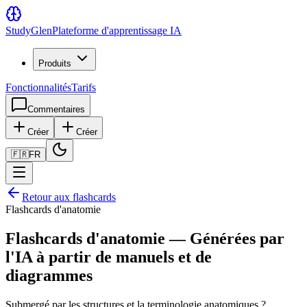
Study
Glen
Plateforme d'apprentissage IA
Produits
Fonctionnalités
Tarifs
Commentaires
Créer
Créer
🇫🇷
FR
Retour aux flashcards
Flashcards d'anatomie
Flashcards d'anatomie — Générées par
l'IA à partir de manuels et de
diagrammes
Submergé par les structures et la terminologie anatomiques ?