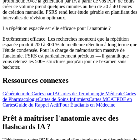
profondeur. Avec la génération par IA à partir de vos PDF de cours,
créer ce volume prend quelques minutes au lieu de 20 à 40 heures
de création manuelle. FSRS rend leur étude gérable en planifiant des
intervalles de révision optimaux.
La répétition espacée est-elle efficace pour l'anatomie ?
Extrêmement efficace. Les recherches montrent que la répétition
espacée produit 200 à 300 % de meilleure rétention à long terme que
l'étude condensée. Pour la charge de mémorisation massive de
l'anatomie, FSRS est particulièrement précieux — il garantit que
vous retenez les 500+ structures jusqu'au jour de l'examen sans
bachoter.
Ressources connexes
Générateur de Cartes par IA
Cartes de Terminologie Médicale
Cartes
de Pharmacologie
Cartes de Soins Infirmiers
Cartes MCAT
PDF en
Cartes
Guide du Rappel Actif
Pour Étudiants en Médecine
Prêt à maîtriser l'anatomie avec des
flashcards IA ?
Téléchargez votre PDF de manuel d'anatomie ou vos diapositives de