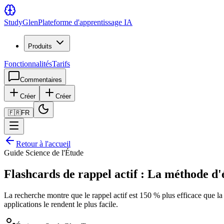
Study
Glen
Plateforme d'apprentissage IA
Produits
Fonctionnalités
Tarifs
Commentaires
Créer
Créer
🇫🇷
FR
Retour à l'accueil
Guide Science de l'Étude
Flashcards de rappel actif : La méthode d
La recherche montre que le rappel actif est 150 % plus efficace que la
applications le rendent le plus facile.