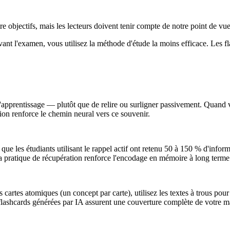
 objectifs, mais les lecteurs doivent tenir compte de notre point de vue
vant l'examen, vous utilisez la méthode d'étude la moins efficace. Les f
l'apprentissage — plutôt que de relire ou surligner passivement. Quand 
ion renforce le chemin neural vers ce souvenir.
 les étudiants utilisant le rappel actif ont retenu 50 à 150 % d'informa
 la pratique de récupération renforce l'encodage en mémoire à long terme
les cartes atomiques (un concept par carte), utilisez les textes à trous po
flashcards générées par IA assurent une couverture complète de votre ma