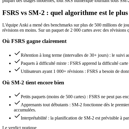
plupart des usages modernes, tout SRS numérique tournant sous SM-2 
FSRS vs SM-2 : quel algorithme est le plu
L'équipe Anki a mené des benchmarks sur plus de 500 millions de jo
révisions en moins. Sur un paquet de 2 000 cartes avec des révisions 
Où FSRS gagne clairement
Rétention à long terme (intervalles de 30+ jours) : le suivi a
Paquets à difficulté mixte : FSRS apprend la difficulté carte p
Utilisateurs ayant 1 000+ révisions : FSRS a besoin de donné
Où SM-2 tient encore bien
Petits paquets (moins de 500 cartes) : FSRS ne peut pas enc
Apprenants tout débutants : SM-2 fonctionne dès le premier 
accumulées.
Interprétabilité : la planification de SM-2 est prévisible à p
Le verdict pratique