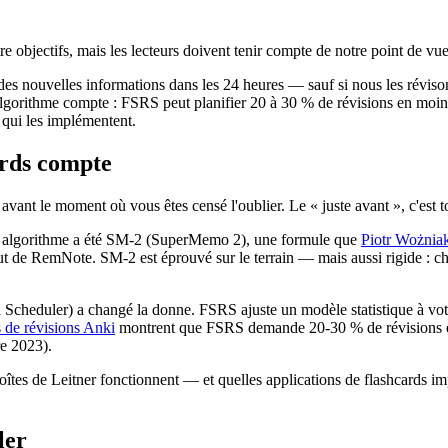
 objectifs, mais les lecteurs doivent tenir compte de notre point de vue
ouvelles informations dans les 24 heures — sauf si nous les révisons 
l'algorithme compte : FSRS peut planifier 20 à 30 % de révisions en mo
 qui les implémentent.
ards compte
vant le moment où vous êtes censé l'oublier. Le « juste avant », c'est to
 cet algorithme a été SM-2 (SuperMemo 2), une formule que
Piotr Wożniak
éfaut de RemNote. SM-2 est éprouvé sur le terrain — mais aussi rigide : 
heduler) a changé la donne. FSRS ajuste un modèle statistique à votre 
s de révisions Anki
montrent que FSRS demande 20-30 % de révisions e
e 2023).
es de Leitner fonctionnent — et quelles applications de flashcards im
ler