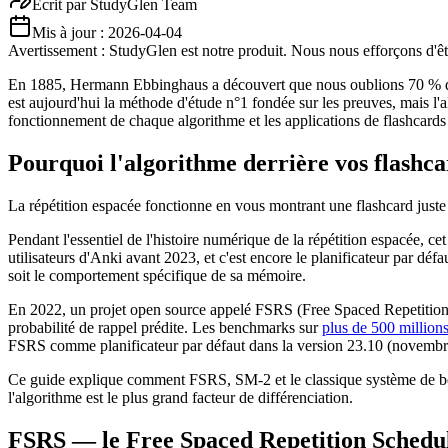
Écrit par
StudyGlen Team
Mis à jour :
2026-04-04
Avertissement : StudyGlen est notre produit. Nous nous efforçons d'être
En 1885, Hermann Ebbinghaus a découvert que nous oublions 70 % des n
est aujourd'hui la méthode d'étude n°1 fondée sur les preuves, mais 
fonctionnement de chaque algorithme et les applications de flashcards
Pourquoi l'algorithme derrière vos flashc
La répétition espacée fonctionne en vous montrant une flashcard juste a
Pendant l'essentiel de l'histoire numérique de la répétition espacée,
utilisateurs d'Anki avant 2023, et c'est encore le planificateur par d
soit le comportement spécifique de sa mémoire.
En 2022, un projet open source appelé FSRS (Free Spaced Repetition Sc
probabilité de rappel prédite. Les benchmarks sur
plus de 500 million
FSRS comme planificateur par défaut dans la version 23.10 (novembr
Ce guide explique comment FSRS, SM-2 et le classique système de boît
l'algorithme est le plus grand facteur de différenciation.
FSRS — le Free Spaced Repetition Schedu