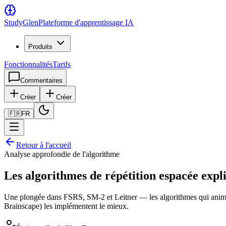
Study
Glen
Plateforme d'apprentissage IA
Produits
Fonctionnalités
Tarifs
Commentaires
Créer
Créer
🇫🇷
FR
Retour à l'accueil
Analyse approfondie de l'algorithme
Les algorithmes de répétition espacée expl
Une plongée dans FSRS, SM-2 et Leitner — les algorithmes qui anime
Brainscape) les implémentent le mieux.