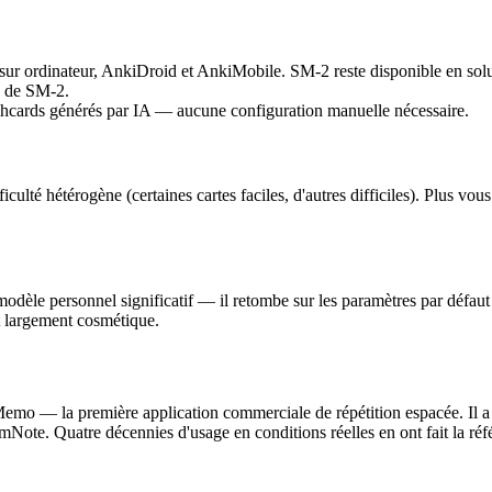
sur ordinateur, AnkiDroid et AnkiMobile. SM-2 reste disponible en solut
 de SM-2.
ashcards générés par IA — aucune configuration manuelle nécessaire.
ficulté hétérogène (certaines cartes faciles, d'autres difficiles). Plus 
odèle personnel significatif — il retombe sur les paramètres par défau
t largement cosmétique.
o — la première application commerciale de répétition espacée. Il a fa
RemNote. Quatre décennies d'usage en conditions réelles en ont fait la ré