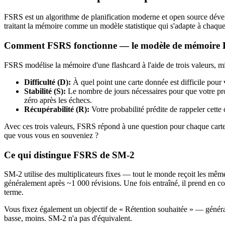
FSRS est un algorithme de planification moderne et open source déve
traitant la mémoire comme un modèle statistique qui s'adapte à chaqu
Comment FSRS fonctionne — le modèle de mémoire
FSRS modélise la mémoire d'une flashcard à l'aide de trois valeurs, mi
Difficulté (D)
:
À quel point une carte donnée est difficile pour
Stabilité (S)
:
Le nombre de jours nécessaires pour que votre prob
zéro après les échecs.
Récupérabilité (R)
:
Votre probabilité prédite de rappeler cett
Avec ces trois valeurs, FSRS répond à une question pour chaque carte : 
que vous vous en souveniez ?
Ce qui distingue FSRS de SM-2
SM-2 utilise des multiplicateurs fixes — tout le monde reçoit les même
généralement après ~1 000 révisions. Une fois entraîné, il prend en comp
terme.
Vous fixez également un objectif de « Rétention souhaitée » — généralem
basse, moins. SM-2 n'a pas d'équivalent.