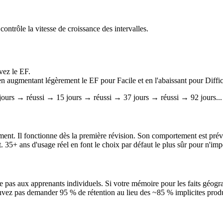
 contrôle la vitesse de croissance des intervalles.
rvez le EF.
 (en augmentant légèrement le EF pour Facile et en l'abaissant pour Diffic
jours → réussi → 15 jours → réussi → 37 jours → réussi → 92 jours...
ment. Il fonctionne dès la première révision. Son comportement est prévi
it. 35+ ans d'usage réel en font le choix par défaut le plus sûr pour n'im
 pas aux apprenants individuels. Si votre mémoire pour les faits géogra
 pouvez pas demander 95 % de rétention au lieu des ~85 % implicites produi