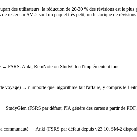
lupart des utilisateurs, la réduction de 20-30 % des révisions est le pl
ons de rester sur SM-2 sont un paquet très petit, un historique de révisi
terme → FSRS. Anki, RemNote ou StudyGlen l'implémentent tous.
de voyage) → n'importe quel algorithme fait l'affaire, y compris le Leit
 → StudyGlen (FSRS par défaut, l'IA génère des cartes à partir de PDF,
 la communauté → Anki (FSRS par défaut depuis v23.10, SM-2 disponibl