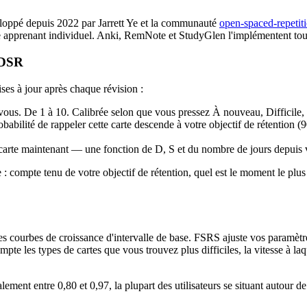
loppé depuis 2022 par Jarrett Ye et la communauté
open-spaced-repetit
e apprenant individuel. Anki, RemNote et StudyGlen l'implémentent tou
 DSR
ses à jour après chaque révision :
 vous. De 1 à 10. Calibrée selon que vous pressez À nouveau, Difficile,
abilité de rappeler cette carte descende à votre objectif de rétention (
e carte maintenant — une fonction de D, S et du nombre de jours depuis v
compte tenu de votre objectif de rétention, quel est le moment le plus t
s courbes de croissance d'intervalle de base. FSRS ajuste vos paramètres
te les types de cartes que vous trouvez plus difficiles, la vitesse à laq
ent entre 0,80 et 0,97, la plupart des utilisateurs se situant autour de 