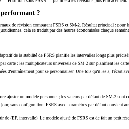
— et surtout sous FSRS — planifiera les révisions plus efficacement.
s performant ?
urnaux de révision comparant FSRS et SM-2. Résultat principal : pour
quotidiennes, cela se traduit par des heures économisées chaque semaine
daptatif de la stabilité de FSRS planifie les intervalles longs plus préci
ar carte ; les multiplicateurs universels de SM-2 sur-planifient les cartes 
es d'entraînement pour se personnaliser. Une fois qu'il les a, l'écart 
ore ajuster un modèle personnel ; les valeurs par défaut de SM-2 sont c
jour, sans configuration. FSRS avec paramètres par défaut convient auss
artir de (EF, intervalle). Le modèle ajusté de FSRS est de fait un petit r