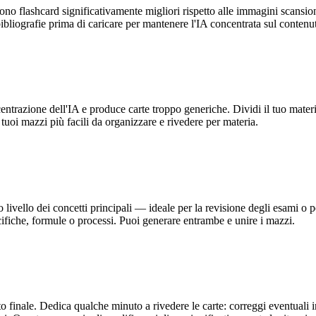
cono flashcard significativamente migliori rispetto alle immagini scansi
ibliografie prima di caricare per mantenere l'IA concentrata sul contenut
centrazione dell'IA e produce carte troppo generiche. Dividi il tuo mater
tuoi mazzi più facili da organizzare e rivedere per materia.
ivello dei concetti principali — ideale per la revisione degli esami o pe
ifiche, formule o processi. Puoi generare entrambe e unire i mazzi.
 finale. Dedica qualche minuto a rivedere le carte: correggi eventuali imp