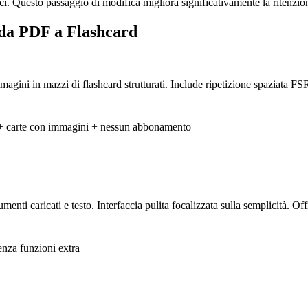
. Questo passaggio di modifica migliora significativamente la ritenzione
 da PDF a Flashcard
agini in mazzi di flashcard strutturati. Include ripetizione spaziata FS
S + carte con immagini + nessun abbonamento
ti caricati e testo. Interfaccia pulita focalizzata sulla semplicità. Of
enza funzioni extra