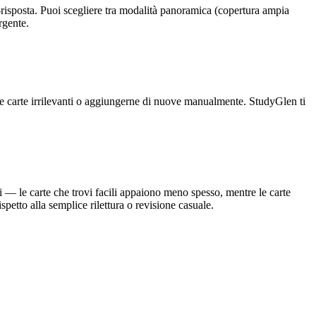
a-risposta. Puoi scegliere tra modalità panoramica (copertura ampia
rgente.
are carte irrilevanti o aggiungerne di nuove manualmente. StudyGlen ti
li — le carte che trovi facili appaiono meno spesso, mentre le carte
petto alla semplice rilettura o revisione casuale.