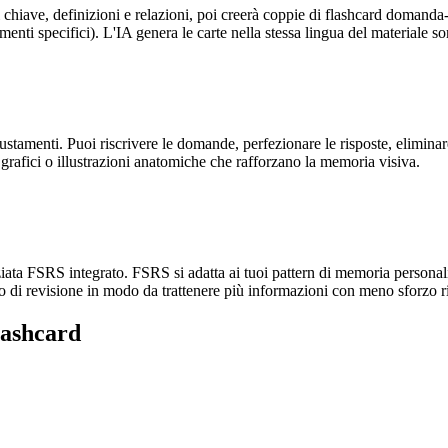
i chiave, definizioni e relazioni, poi creerà coppie di flashcard domand
menti specifici). L'IA genera le carte nella stessa lingua del materiale so
iustamenti. Puoi riscrivere le domande, perfezionare le risposte, elimin
grafici o illustrazioni anatomiche che rafforzano la memoria visiva.
paziata FSRS integrato. FSRS si adatta ai tuoi pattern di memoria persona
 di revisione in modo da trattenere più informazioni con meno sforzo ris
lashcard