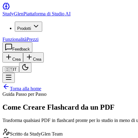
Study
Glen
Piattaforma di Studio AI
Prodotti
Funzionalità
Prezzi
Feedback
Crea
Crea
🇮🇹
IT
Torna alla home
Guida Passo per Passo
Come Creare Flashcard da un PDF
Trasforma qualsiasi PDF in flashcard pronte per lo studio in meno di un m
Scritto da
StudyGlen Team