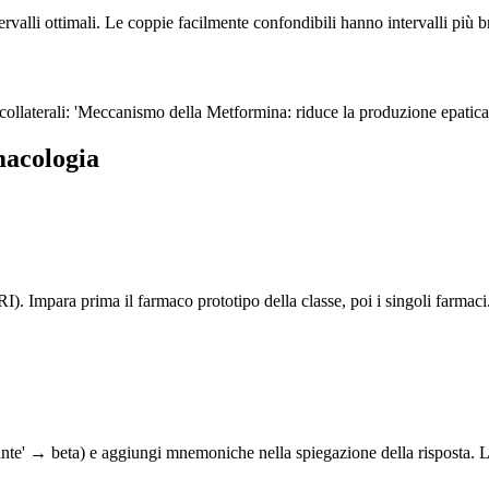
tervalli ottimali. Le coppie facilmente confondibili hanno intervalli più
laterali: 'Meccanismo della Metformina: riduce la produzione epatica di 
macologia
RI). Impara prima il farmaco prototipo della classe, poi i singoli farma
cante' → beta) e aggiungi mnemoniche nella spiegazione della risposta. 