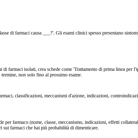
asse di farmaci causa ___?'. Gli esami clinici spesso presentano sintomi
 di farmaci isolati, crea schede come 'Trattamento di prima linea per l
 termine, non solo fino al prossimo esame.
armaci, classificazioni, meccanismi d'azione, indicazioni, controindicazio
e per farmaco (nome, classe, meccanismo, indicazioni, effetti collater
ri sui farmaci che hai più probabilità di dimenticare.