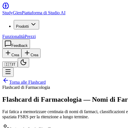
Study
Glen
Piattaforma di Studio AI
Prodotti
Funzionalità
Prezzi
Feedback
Crea
Crea
🇮🇹
IT
Torna alle Flashcard
Flashcard di Farmacologia
Flashcard di Farmacologia — Nomi di Farm
Fai fatica a memorizzare centinaia di nomi di farmaci, classificazioni
spaziata FSRS per la ritenzione a lungo termine.