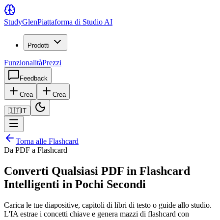
Study
Glen
Piattaforma di Studio AI
Prodotti
Funzionalità
Prezzi
Feedback
Crea
Crea
🇮🇹
IT
Torna alle Flashcard
Da PDF a Flashcard
Converti Qualsiasi PDF in Flashcard
Intelligenti in Pochi Secondi
Carica le tue diapositive, capitoli di libri di testo o guide allo studio.
L'IA estrae i concetti chiave e genera mazzi di flashcard con