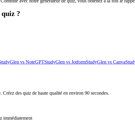
 Combiné avec notre générateur de quiz, vous obtenez à la fois le rappel
 quiz ?
StudyGlen vs NoteGPT
StudyGlen vs Jotform
StudyGlen vs Canva
Stud
de. Créez des quiz de haute qualité en environ 90 secondes.
cez immédiatement