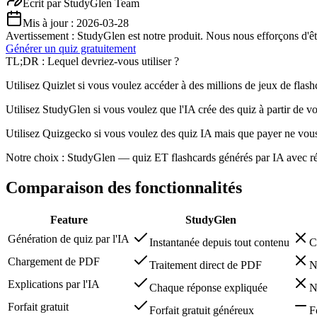
Écrit par
StudyGlen Team
Mis à jour :
2026-03-28
Avertissement : StudyGlen est notre produit. Nous nous efforçons d'être
Générer un quiz gratuitement
TL;DR : Lequel devriez-vous utiliser ?
Utilisez Quizlet si vous voulez accéder à des millions de jeux de flas
Utilisez StudyGlen si vous voulez que l'IA crée des quiz à partir de
Utilisez Quizgecko si vous voulez des quiz IA mais que payer ne vou
Notre choix : StudyGlen — quiz ET flashcards générés par IA avec rép
Comparaison des fonctionnalités
Feature
StudyGlen
Génération de quiz par l'IA
Instantanée depuis tout contenu
C
Chargement de PDF
Traitement direct de PDF
N
Explications par l'IA
Chaque réponse expliquée
N
Forfait gratuit
Forfait gratuit généreux
F