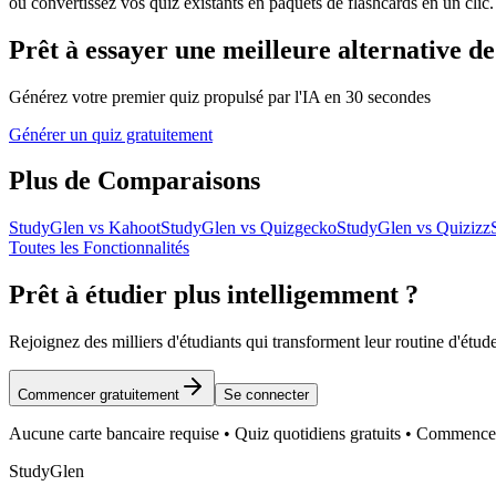
ou convertissez vos quiz existants en paquets de flashcards en un clic.
Prêt à essayer une meilleure alternative de
Générez votre premier quiz propulsé par l'IA en 30 secondes
Générer un quiz gratuitement
Plus de Comparaisons
StudyGlen vs Kahoot
StudyGlen vs Quizgecko
StudyGlen vs Quizizz
Toutes les Fonctionnalités
Prêt à étudier plus intelligemment ?
Rejoignez des milliers d'étudiants qui transforment leur routine d'étu
Commencer gratuitement
Se connecter
Aucune carte bancaire requise • Quiz quotidiens gratuits • Commen
StudyGlen