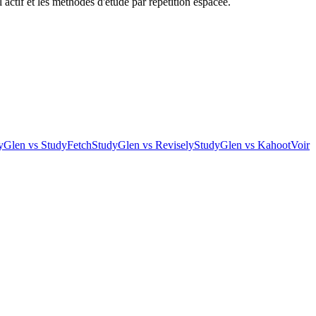
 actif et les méthodes d'étude par répétition espacée.
yGlen vs StudyFetch
StudyGlen vs Revisely
StudyGlen vs Kahoot
Voir