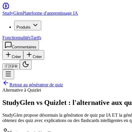
Study
Glen
Plateforme d'apprentissage IA
Produits
Fonctionnalités
Tarifs
Commentaires
Créer
Créer
🇫🇷
FR
Retour au générateur de quiz
Alternative à Quizlet
StudyGlen vs Quizlet : l'alternative aux qu
StudyGlen propose désormais la génération de quiz par IA ET la géné
obtenez des quiz avec explications ou des flashcards intelligentes en 