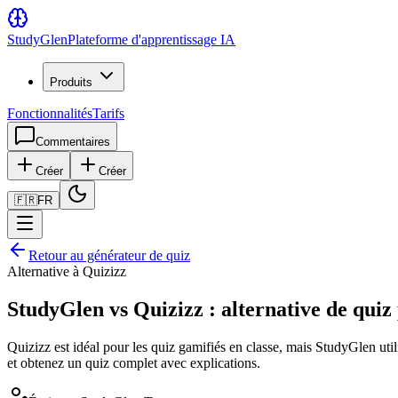
Study
Glen
Plateforme d'apprentissage IA
Produits
Fonctionnalités
Tarifs
Commentaires
Créer
Créer
🇫🇷
FR
Retour au générateur de quiz
Alternative à Quizizz
StudyGlen vs Quizizz : alternative de quiz
Quizizz est idéal pour les quiz gamifiés en classe, mais StudyGlen ut
et obtenez un quiz complet avec explications.