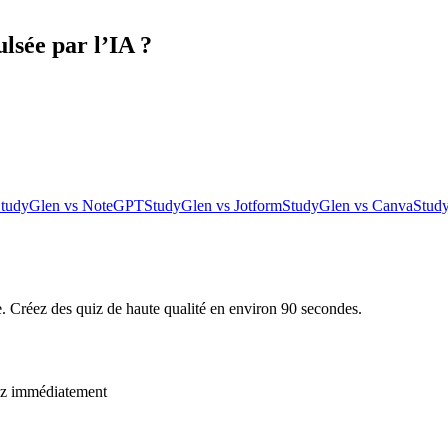
ulsée par l’IA ?
tudyGlen vs NoteGPT
StudyGlen vs Jotform
StudyGlen vs Canva
Stud
de. Créez des quiz de haute qualité en environ 90 secondes.
cez immédiatement