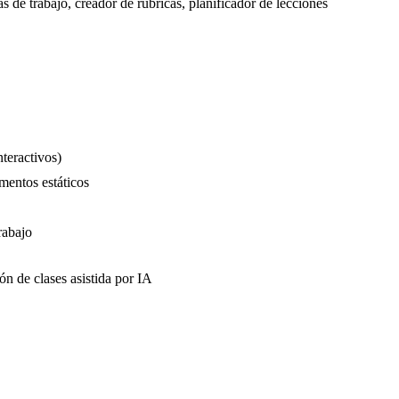
de trabajo, creador de rúbricas, planificador de lecciones
nteractivos)
mentos estáticos
rabajo
ón de clases asistida por IA