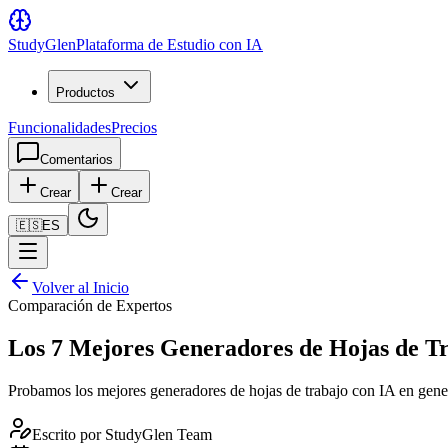
Study
Glen
Plataforma de Estudio con IA
Productos
Funcionalidades
Precios
Comentarios
Crear
Crear
🇪🇸
ES
Volver al Inicio
Comparación de Expertos
Los 7 Mejores Generadores de Hojas de Tr
Probamos los mejores generadores de hojas de trabajo con IA en generac
Escrito por
StudyGlen Team