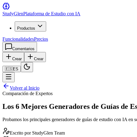
Study
Glen
Plataforma de Estudio con IA
Productos
Funcionalidades
Precios
Comentarios
Crear
Crear
🇪🇸
ES
Volver al Inicio
Comparación de Expertos
Los 6 Mejores Generadores de Guías de Es
Probamos los principales generadores de guías de estudio con IA en so
Escrito por
StudyGlen Team